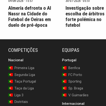
04-08-2026 · 15:57
30-07-2026 · 05:51
Almería defronta o Al
Investigação sobre
Nassr na Cidade do
escolha de árbitros
Futebol de Oeiras em
forte polémica no
duelo de pré-época
futebol
COMPETIÇÕES
EQUIPAS
Nacional
Portugal
Primeira Liga
Benfica
Segunda Liga
FC Porto
Taça Portugal
Sporting
Taça da Liga
Sp. Braga
Liga 3
V. Guimarães
Distritais
Internacional