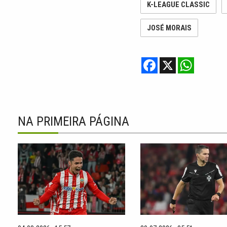
K-LEAGUE CLASSIC
JOSÉ MORAIS
F
X
W
a
h
c
a
e
t
b
s
o
A
o
p
k
p
NA PRIMEIRA PÁGINA