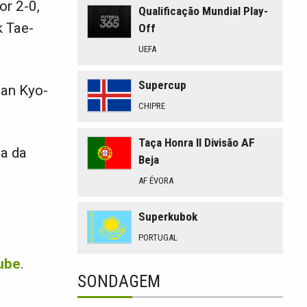
or 2-0,
Qualificação Mundial Play-
k Tae-
Off
UEFA
Supercup
Han Kyo-
CHIPRE
Taça Honra II Divisão AF
ha da
Beja
AF ÉVORA
Superkubok
PORTUGAL
ube
.
SONDAGEM