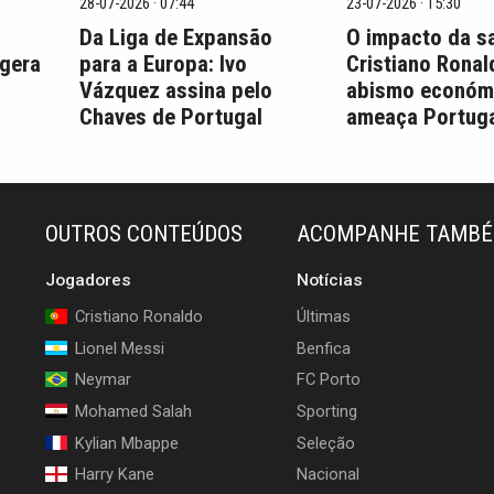
28-07-2026 · 07:44
23-07-2026 · 15:30
Da Liga de Expansão
O impacto da s
 gera
para a Europa: Ivo
Cristiano Ronal
Vázquez assina pelo
abismo económ
Chaves de Portugal
ameaça Portuga
OUTROS CONTEÚDOS
ACOMPANHE TAMB
Jogadores
Notícias
Cristiano Ronaldo
Últimas
Lionel Messi
Benfica
Neymar
FC Porto
Mohamed Salah
Sporting
Kylian Mbappe
Seleção
Harry Kane
Nacional