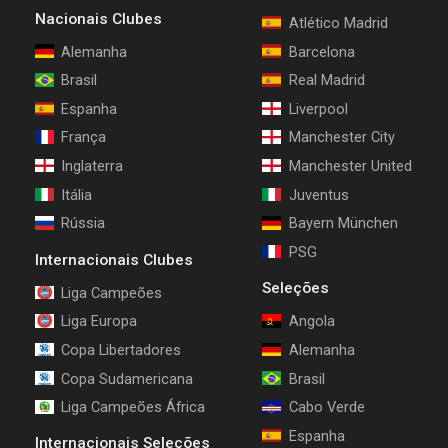
Nacionais Clubes
Atlético Madrid
Alemanha
Barcelona
Brasil
Real Madrid
Espanha
Liverpool
França
Manchester City
Inglaterra
Manchester United
Itália
Juventus
Rússia
Bayern München
PSG
Internacionais Clubes
Seleções
Liga Campeões
Liga Europa
Angola
Copa Libertadores
Alemanha
Copa Sudamericana
Brasil
Liga Campeões África
Cabo Verde
Espanha
Internacionais Seleções