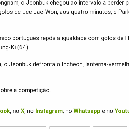
ngnam, o Jeonbuk chegou ao intervalo a perder p
golos de Lee Jae-Won, aos quatro minutos, e Par
nico português repôs a igualdade com golos de 
ng-Ki (64).
, o Jeonbuk defronta o Incheon, lanterna-vermel
obre a competição.
book
, no
X
, no
Instagram
, no
Whatsapp
e no
Yout