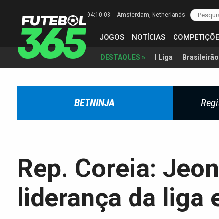
04:10:09
Amsterdam
, Netherlands
JOGOS
NOTÍCIAS
COMPETIÇÕE
I Liga
Brasileirão
DESTAQUES »
BETNINJA
Regi
Rep. Coreia: Jeo
liderança da liga 