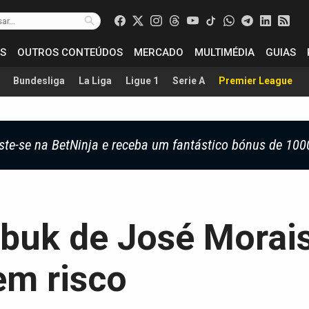
S
OUTROS CONTEÚDOS
MERCADO
MULTIMÉDIA
GUIAS
Bundesliga
La Liga
Ligue 1
Serie A
Premier League
ste-se na BetNinja e receba um fantástico bónus de 100
nbuk de José Morai
em risco