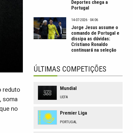
Deportes chega a
Portugal
14-07-2026 · 04:06
Jorge Jesus assume o
comando de Portugal e
dissipa as dúvidas:
Cristiano Ronaldo
continuará na seleção
ÚLTIMAS COMPETIÇÕES
Mundial
o reduto
UEFA
s, soma
 que no
Premier Liga
PORTUGAL