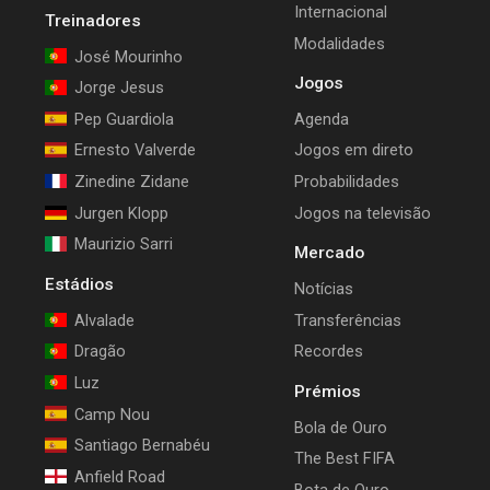
Internacional
Treinadores
Modalidades
José Mourinho
Jogos
Jorge Jesus
Pep Guardiola
Agenda
Ernesto Valverde
Jogos em direto
Zinedine Zidane
Probabilidades
Jurgen Klopp
Jogos na televisão
Maurizio Sarri
Mercado
Estádios
Notícias
Alvalade
Transferências
Dragão
Recordes
Luz
Prémios
Camp Nou
Bola de Ouro
Santiago Bernabéu
The Best FIFA
Anfield Road
Bota de Ouro