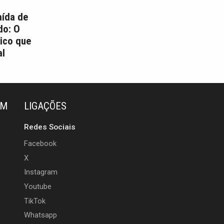
aída de
do: O
ico que
l
ÉM
LIGAÇÕES
Redes Sociais
Facebook
X
Instagram
Youtube
TikTok
Whatsapp