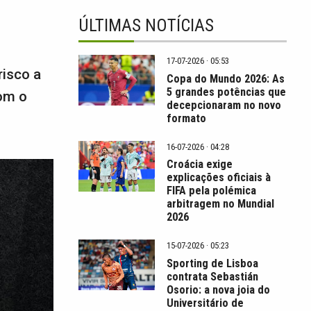
ÚLTIMAS NOTÍCIAS
17-07-2026 · 05:53
risco a
Copa do Mundo 2026: As
5 grandes potências que
com o
decepcionaram no novo
formato
16-07-2026 · 04:28
Croácia exige
explicações oficiais à
FIFA pela polémica
arbitragem no Mundial
2026
15-07-2026 · 05:23
Sporting de Lisboa
contrata Sebastián
Osorio: a nova joia do
Universitário de