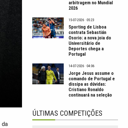
arbitragem no Mundial
2026
15-07-2026 · 05:23
Sporting de Lisboa
contrata Sebastián
Osorio: a nova joia do
Universitário de
Deportes chega a
Portugal
14-07-2026 · 04:06
Jorge Jesus assume o
comando de Portugal e
dissipa as dúvidas:
Cristiano Ronaldo
continuará na seleção
ÚLTIMAS COMPETIÇÕES
i da