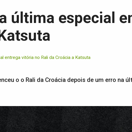
a última especial e
 Katsuta
al entrega vitória no Rali da Croácia a Katsuta
enceu o o Rali da Croácia depois de um erro na úl