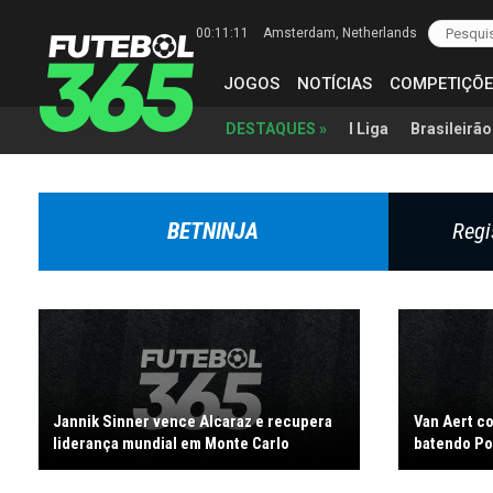
00:11:12
Amsterdam
, Netherlands
JOGOS
NOTÍCIAS
COMPETIÇÕE
I Liga
Brasileirão
DESTAQUES »
BETNINJA
Regi
Jannik Sinner vence Alcaraz e recupera
Van Aert c
liderança mundial em Monte Carlo
batendo Po