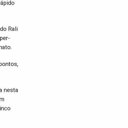
rápido
do Rali
per-
nato.
pontos,
ia nesta
em
cinco