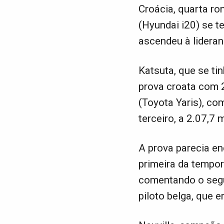
Croácia, quarta ro
(Hyundai i20) se te
ascendeu à lideran
Katsuta, que se ti
prova croata com 
(Toyota Yaris), c
terceiro, a 2.07,7 
A prova parecia enc
primeira da tempor
comentando o segu
piloto belga, que e