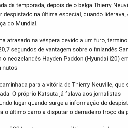
nda da temporada, depois de o belga Thierry Neuvi
r despistado na última especial, quando liderava, 
ça do Mundial.
nha atrasado na véspera devido a um furo, termino
20,7 segundos de vantagem sobre o finlandês Sam
om o neozelandês Hayden Paddon (Hyundai i20) e
minutos.
aminhada para a vitória de Thierry Neuville, que 
ada. O próprio Katsuta já falava aos jornalistas
ndo lugar quando surge a informação do despis
ra o último carro a disputar o derradeiro troço da 