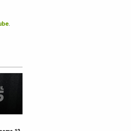
ube
.