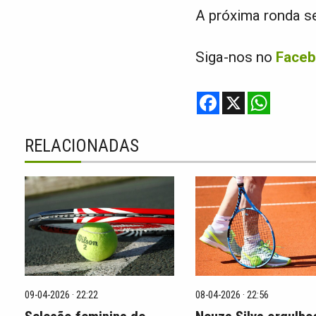
A próxima ronda ser
Siga-nos no
Face
F
X
W
a
h
c
a
e
t
b
s
RELACIONADAS
o
A
o
p
k
p
09-04-2026 · 22:22
08-04-2026 · 22:56