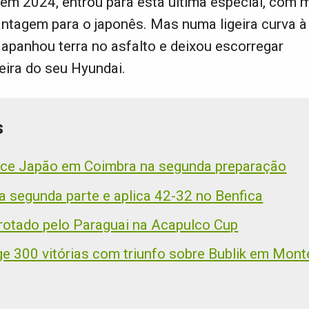
em 2024, entrou para esta última especial, com 
ntagem para o japonês. Mas numa ligeira curva à d
, apanhou terra no asfalto e deixou escorregar
seira do seu Hyundai.
s
nce Japão em Coimbra na segunda preparação
 segunda parte e aplica 42-32 no Benfica
rotado pelo Paraguai na Acapulco Cup
ge 300 vitórias com triunfo sobre Bublik em Mont