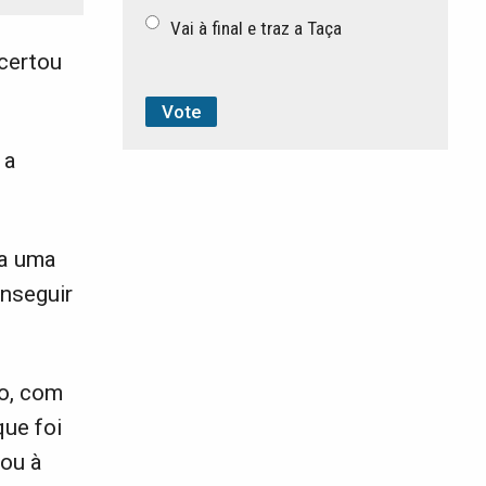
Vai à final e traz a Taça
acertou
 a
va uma
nseguir
to, com
que foi
sou à