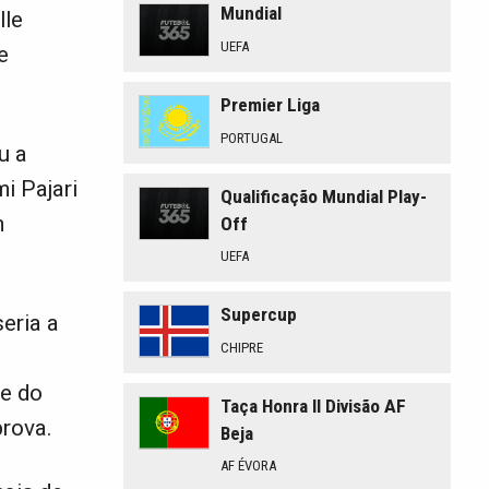
Mundial
lle
UEFA
e
Premier Liga
PORTUGAL
u a
i Pajari
Qualificação Mundial Play-
m
Off
UEFA
Supercup
seria a
CHIPRE
te do
Taça Honra II Divisão AF
prova.
Beja
AF ÉVORA