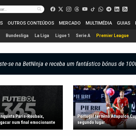
S
OUTROS CONTEÚDOS
MERCADO
MULTIMÉDIA
GUIAS
Bundesliga
La Liga
Ligue 1
Serie A
Premier League
ste-se na BetNinja e receba um fantástico bónus de 100
onquista Paris-Roubaix,
Portugal termina Acapulco Cu
gacar num final emocionante
segundo lugar