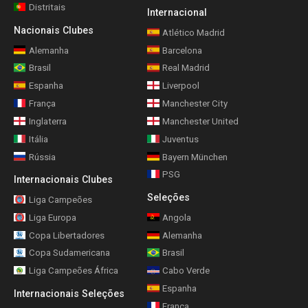
Distritais
Internacional
Nacionais Clubes
Atlético Madrid
Alemanha
Barcelona
Brasil
Real Madrid
Espanha
Liverpool
França
Manchester City
Inglaterra
Manchester United
Itália
Juventus
Rússia
Bayern München
PSG
Internacionais Clubes
Seleções
Liga Campeões
Liga Europa
Angola
Copa Libertadores
Alemanha
Copa Sudamericana
Brasil
Liga Campeões África
Cabo Verde
Espanha
Internacionais Seleções
França