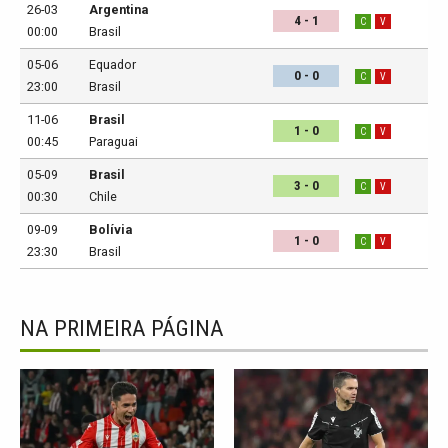
26-03
Argentina
4 - 1
C
V
00:00
Brasil
05-06
Equador
0 - 0
C
V
23:00
Brasil
11-06
Brasil
1 - 0
C
V
00:45
Paraguai
05-09
Brasil
3 - 0
C
V
00:30
Chile
09-09
Bolívia
1 - 0
C
V
23:30
Brasil
NA PRIMEIRA PÁGINA