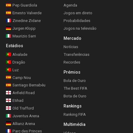
Pep Guardiola
Agenda
Ernesto Valverde
Jogos em direto
Zinedine Zidane
Probabilidades
Jurgen Klopp
Jogos na televisão
Maurizio Sarri
Mercado
Estádios
Notícias
Alvalade
Transferências
Dragão
Recordes
Luz
Prémios
Camp Nou
Bola de Ouro
Santiago Bernabéu
The Best FIFA
Anfield Road
Bota de Ouro
Etihad
Rankings
Old Trafford
Ranking FIFA
Juventus Arena
Allianz Arena
Multimédia
Parc des Princes