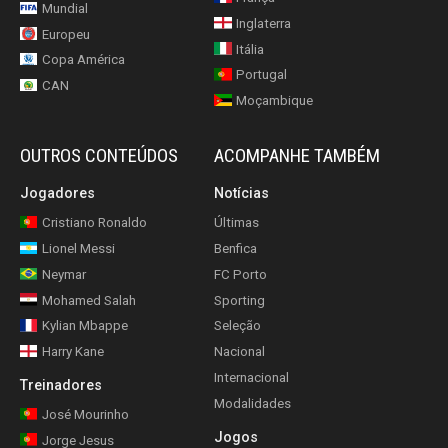
Mundial
Inglaterra
Europeu
Itália
Copa América
Portugal
CAN
Moçambique
OUTROS CONTEÚDOS
ACOMPANHE TAMBÉM
Jogadores
Notícias
Cristiano Ronaldo
Últimas
Lionel Messi
Benfica
Neymar
FC Porto
Mohamed Salah
Sporting
Kylian Mbappe
Seleção
Harry Kane
Nacional
Internacional
Treinadores
Modalidades
José Mourinho
Jogos
Jorge Jesus