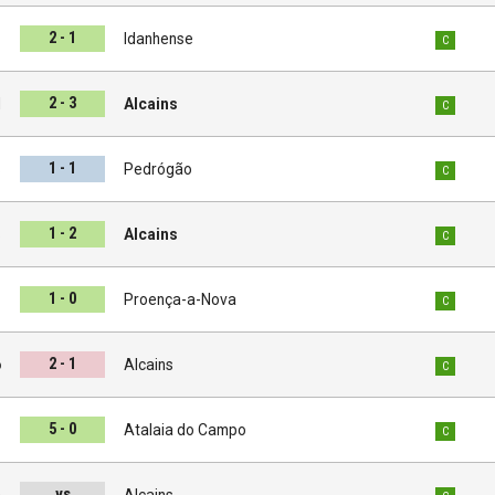
2 - 1
s
Idanhense
C
2 - 3
l
Alcains
C
1 - 1
s
Pedrógão
C
1 - 2
s
Alcains
C
1 - 0
s
Proença-a-Nova
C
2 - 1
o
Alcains
C
5 - 0
s
Atalaia do Campo
C
vs
ã
Alcains