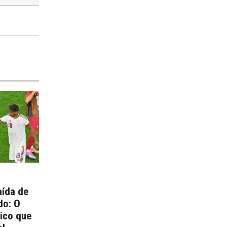
aída de
do: O
ico que