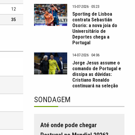
15-07-2026 · 05:23
12
Sporting de Lisboa
contrata Sebastián
35
Osorio: a nova joia do
Universitário de
Deportes chega a
Portugal
14-07-2026 · 04:06
Jorge Jesus assume o
comando de Portugal e
dissipa as dúvidas:
Cristiano Ronaldo
continuará na seleção
SONDAGEM
Até onde pode chegar
Portugal no Mundial 2026?