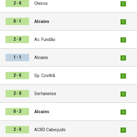
2 - 0
s
Oleiros
C
0 - 1
a
Alcains
C
2 - 0
s
Ac. Fundão
C
1 - 1
o
Alcains
C
2 - 0
s
Sp. Covilhã
C
2 - 0
s
Sertanense
C
0 - 3
e
Alcains
C
2 - 0
s
ACRD Cabeçudo
C