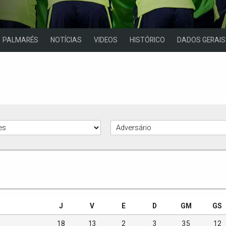
PALMARÉS
NOTÍCIAS
VIDEOS
HISTÓRICO
DADOS GERAIS
J
V
E
D
GM
GS
18
13
2
3
35
12