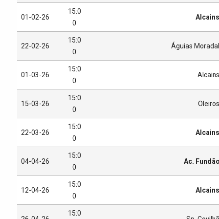
15:0
01-02-26
Alcain
0
15:0
22-02-26
Águias Morada
0
15:0
01-03-26
Alcain
0
15:0
15-03-26
Oleiro
0
15:0
22-03-26
Alcain
0
15:0
04-04-26
Ac. Fundã
0
15:0
12-04-26
Alcain
0
15:0
26-04-26
Sp. Covilh