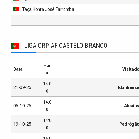
Taça Honra José Farromba
LIGA CRP AF CASTELO BRANCO
Hor
Data
Visitad
a
14:0
21-09-25
Idanhens
0
14:0
05-10-25
Alcain
0
14:0
19-10-25
Pedrógã
0
15:0