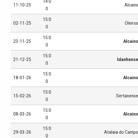
14:0
11-10-25
Alcain
0
15:0
02-11-25
Oleiro
0
15:0
23-11-25
Alcain
0
15:0
21-12-25
Idanhens
0
15:0
18-01-26
Alcain
0
15:0
15-02-26
Sertanens
0
15:0
08-03-26
Alcain
0
15:0
29-03-26
Atalaia do Camp
0