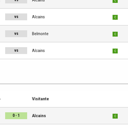
C
vs
e
Alcains
C
vs
s
Belmonte
C
vs
o
Alcains
C
o
Visitante
0 - 1
l
Alcains
C