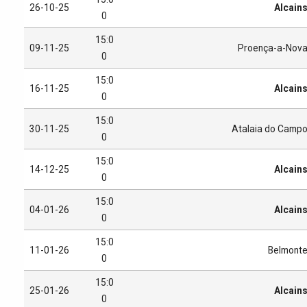
26-10-25
Alcain
0
15:0
09-11-25
Proença-a-Nov
0
15:0
16-11-25
Alcain
0
15:0
30-11-25
Atalaia do Camp
0
15:0
14-12-25
Alcain
0
15:0
04-01-26
Alcain
0
15:0
11-01-26
Belmont
0
15:0
25-01-26
Alcain
0