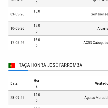
0
15:0
03-05-26
Sertanens
0
15:0
10-05-26
Alcain
0
16:0
17-05-26
ACRD Cabeçud
0
TAÇA HONRA JOSÉ FARROMBA
Hor
Data
Visitad
a
14:0
28-09-25
Águias Morada
0