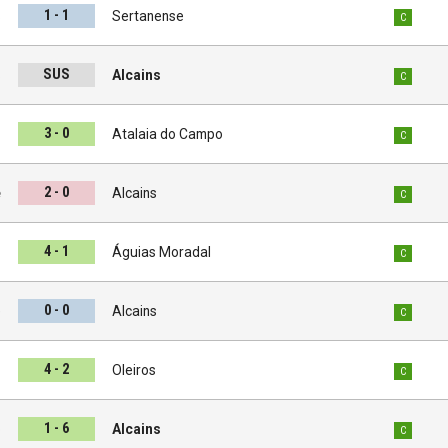
1 - 1
s
Sertanense
C
SUS
s
Alcains
C
3 - 0
s
Atalaia do Campo
C
2 - 0
e
Alcains
C
4 - 1
s
Águias Moradal
C
0 - 0
e
Alcains
C
4 - 2
s
Oleiros
C
1 - 6
o
Alcains
C