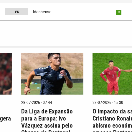
vs
s
Idanhense
C
28-07-2026 · 07:44
23-07-2026 · 15:30
Da Liga de Expansão
O impacto da s
 gera
para a Europa: Ivo
Cristiano Ronal
Vázquez assina pelo
abismo económ