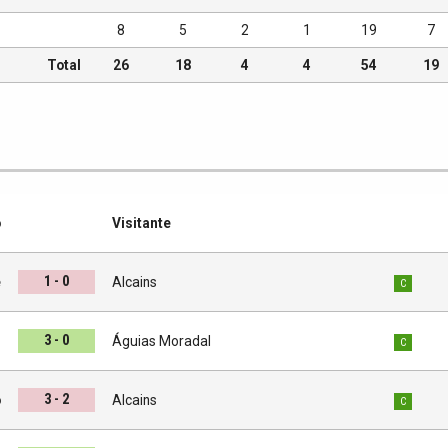
8
5
2
1
19
7
Total
26
18
4
4
54
19
o
Visitante
1 - 0
e
Alcains
C
3 - 0
s
Águias Moradal
C
3 - 2
o
Alcains
C