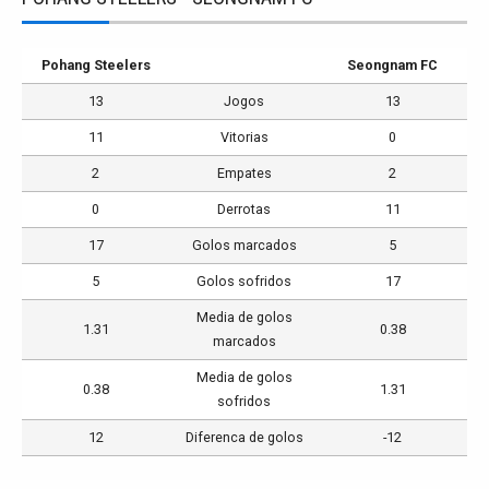
Pohang Steelers
Seongnam FC
13
Jogos
13
11
Vitorias
0
2
Empates
2
0
Derrotas
11
17
Golos marcados
5
5
Golos sofridos
17
Media de golos
1.31
0.38
marcados
Media de golos
0.38
1.31
sofridos
12
Diferenca de golos
-12