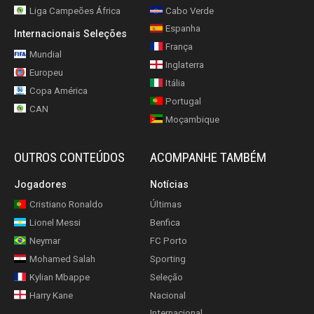
Liga Campeões África
Cabo Verde
Espanha
Internacionais Seleções
França
Mundial
Inglaterra
Europeu
Itália
Copa América
Portugal
CAN
Moçambique
OUTROS CONTEÚDOS
ACOMPANHE TAMBÉM
Jogadores
Notícias
Cristiano Ronaldo
Últimas
Lionel Messi
Benfica
Neymar
FC Porto
Mohamed Salah
Sporting
Kylian Mbappe
Seleção
Harry Kane
Nacional
Internacional