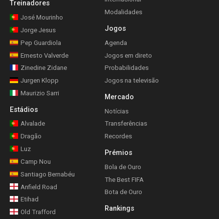
Treinadores
Modalidades
José Mourinho
Jogos
Jorge Jesus
Pep Guardiola
Agenda
Ernesto Valverde
Jogos em direto
Zinedine Zidane
Probabilidades
Jurgen Klopp
Jogos na televisão
Maurizio Sarri
Mercado
Estádios
Notícias
Alvalade
Transferências
Dragão
Recordes
Luz
Prémios
Camp Nou
Bola de Ouro
Santiago Bernabéu
The Best FIFA
Anfield Road
Bota de Ouro
Etihad
Rankings
Old Trafford