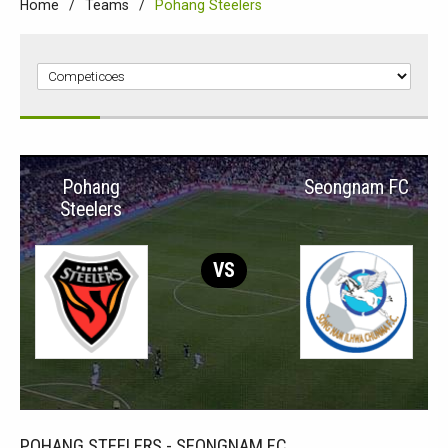
Home
Teams
Pohang Steelers
Pohang
Seongnam FC
Steelers
VS
POHANG STEELERS - SEONGNAM FC