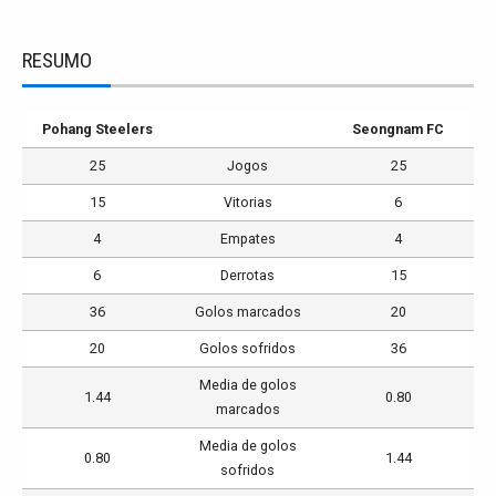
RESUMO
Pohang Steelers
Seongnam FC
25
Jogos
25
15
Vitorias
6
4
Empates
4
6
Derrotas
15
36
Golos marcados
20
20
Golos sofridos
36
Media de golos
1.44
0.80
marcados
Media de golos
0.80
1.44
sofridos