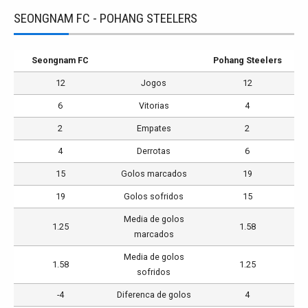
SEONGNAM FC - POHANG STEELERS
Seongnam FC
Pohang Steelers
12
Jogos
12
6
Vitorias
4
2
Empates
2
4
Derrotas
6
15
Golos marcados
19
19
Golos sofridos
15
Media de golos
1.25
1.58
marcados
Media de golos
1.58
1.25
sofridos
-4
Diferenca de golos
4