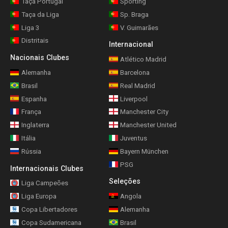
Taça Portugal
Sporting
Taça da Liga
Sp. Braga
Liga 3
V. Guimarães
Distritais
Internacional
Nacionais Clubes
Atlético Madrid
Alemanha
Barcelona
Brasil
Real Madrid
Espanha
Liverpool
França
Manchester City
Inglaterra
Manchester United
Itália
Juventus
Rússia
Bayern München
PSG
Internacionais Clubes
Seleções
Liga Campeões
Liga Europa
Angola
Copa Libertadores
Alemanha
Copa Sudamericana
Brasil