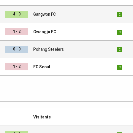
4 - 0
s
Gangwon FC
C
1 - 2
s
Gwangju FC
C
0 - 0
d
Pohang Steelers
C
1 - 2
s
FC Seoul
C
o
Visitante