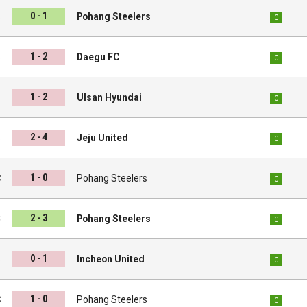
0 - 1
s
Pohang Steelers
C
1 - 2
s
Daegu FC
C
1 - 2
s
Ulsan Hyundai
C
2 - 4
s
Jeju United
C
1 - 0
C
Pohang Steelers
C
2 - 3
C
Pohang Steelers
C
0 - 1
s
Incheon United
C
1 - 0
C
Pohang Steelers
C