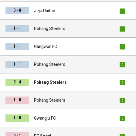
0 - 0
s
Jeju United
C
1 - 1
s
Pohang Steelers
C
1 - 1
s
Gangwon FC
C
1 - 1
d
Pohang Steelers
C
3 - 4
C
Pohang Steelers
C
1 - 0
i
Pohang Steelers
C
1 - 0
s
Gwangju FC
C
0 - 1
s
FC Seoul