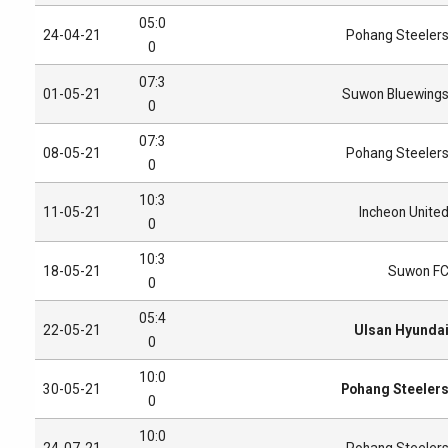
05:0
24-04-21
Pohang Steeler
0
07:3
01-05-21
Suwon Bluewing
0
07:3
08-05-21
Pohang Steeler
0
10:3
11-05-21
Incheon Unite
0
10:3
18-05-21
Suwon F
0
05:4
22-05-21
Ulsan Hyunda
0
10:0
30-05-21
Pohang Steeler
0
10:0
24-07-21
Pohang Steeler