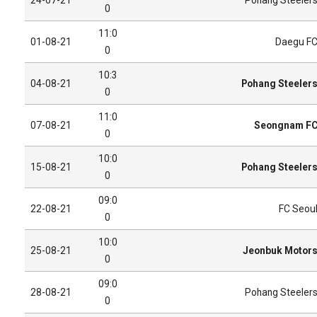
0
11:0
01-08-21
Daegu F
0
10:3
04-08-21
Pohang Steeler
0
11:0
07-08-21
Seongnam F
0
10:0
15-08-21
Pohang Steeler
0
09:0
22-08-21
FC Seou
0
10:0
25-08-21
Jeonbuk Motor
0
09:0
28-08-21
Pohang Steeler
0