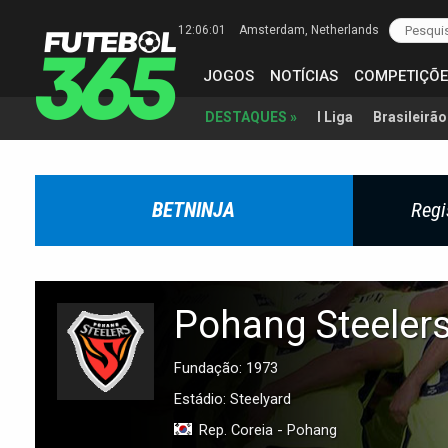
12:06:02
Amsterdam
, Netherlands
JOGOS
NOTÍCIAS
COMPETIÇÕE
I Liga
Brasileirão
DESTAQUES »
BETNINJA
Regi
Pohang Steeler
Fundação: 1973
Estádio: Steelyard
Rep. Coreia - Pohang