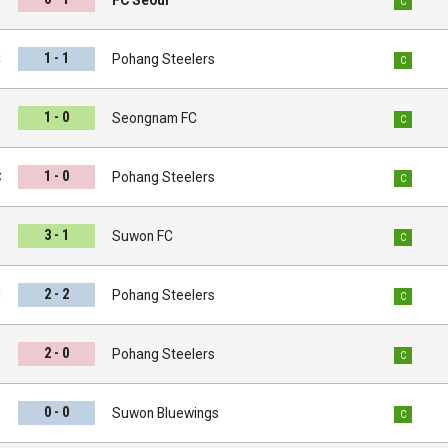
C
1 - 1
C
Pohang Steelers
C
1 - 0
s
Seongnam FC
C
1 - 0
C
Pohang Steelers
C
3 - 1
s
Suwon FC
C
2 - 2
l
Pohang Steelers
C
2 - 0
s
Pohang Steelers
C
0 - 0
s
Suwon Bluewings
C