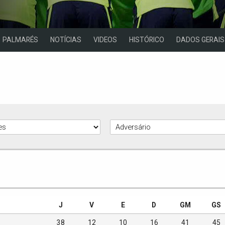
PALMARÉS
NOTÍCIAS
VIDEOS
HISTÓRICO
DADOS GERAIS
J
V
E
D
GM
GS
38
12
10
16
41
45