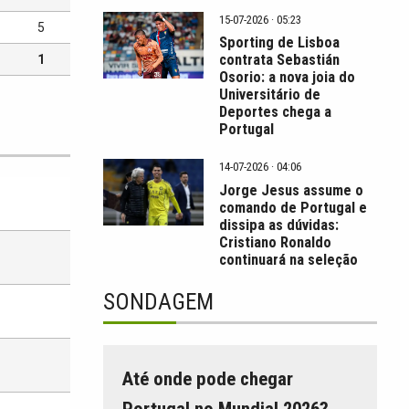
15-07-2026 · 05:23
5
Sporting de Lisboa
contrata Sebastián
1
Osorio: a nova joia do
Universitário de
Deportes chega a
Portugal
14-07-2026 · 04:06
Jorge Jesus assume o
comando de Portugal e
dissipa as dúvidas:
Cristiano Ronaldo
continuará na seleção
SONDAGEM
Até onde pode chegar
Portugal no Mundial 2026?