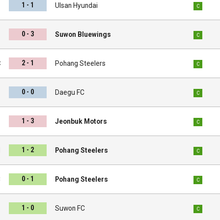
1 - 1
s
Ulsan Hyundai
C
0 - 3
s
Suwon Bluewings
C
2 - 1
C
Pohang Steelers
C
0 - 0
s
Daegu FC
C
1 - 3
s
Jeonbuk Motors
C
1 - 2
l
Pohang Steelers
C
0 - 1
C
Pohang Steelers
C
1 - 0
s
Suwon FC
C