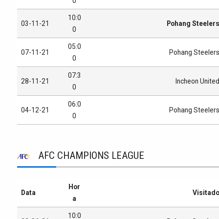
0
10:0
03-11-21
Pohang Steeler
0
05:0
07-11-21
Pohang Steeler
0
07:3
28-11-21
Incheon Unite
0
06:0
04-12-21
Pohang Steeler
0
AFC CHAMPIONS LEAGUE
Hor
Data
Visitad
a
10:0