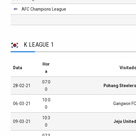
AFC Champions League
K LEAGUE 1
Hor
Data
Visitad
a
07:0
28-02-21
Pohang Steeler
0
10:0
06-03-21
Gangwon F
0
10:3
09-03-21
Jeju Unite
0
07:3