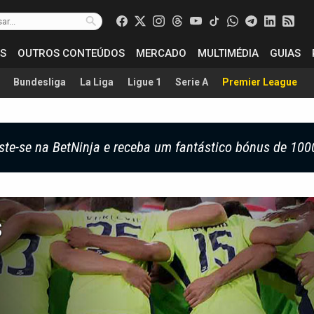
S
OUTROS CONTEÚDOS
MERCADO
MULTIMÉDIA
GUIAS
Bundesliga
La Liga
Ligue 1
Serie A
Premier League
ste-se na BetNinja e receba um fantástico bónus de 100
s