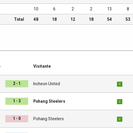
10
6
2
2
13
8
Total
48
18
12
18
54
53
o
Visitante
2 - 1
s
Incheon United
C
1 - 3
C
Pohang Steelers
C
1 - 0
d
Pohang Steelers
C