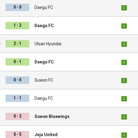
0 - 0
C
Daegu FC
C
1 - 2
s
Daegu FC
C
2 - 1
C
Ulsan Hyundai
C
0 - 1
d
Daegu FC
C
0 - 0
C
Suwon FC
C
1 - 1
l
Daegu FC
C
0 - 2
C
Suwon Bluewings
C
0 - 5
C
Jeju United
C