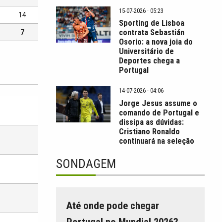
15-07-2026 · 05:23
14
Sporting de Lisboa
contrata Sebastián
7
Osorio: a nova joia do
Universitário de
Deportes chega a
Portugal
14-07-2026 · 04:06
Jorge Jesus assume o
comando de Portugal e
dissipa as dúvidas:
Cristiano Ronaldo
continuará na seleção
SONDAGEM
Até onde pode chegar
Portugal no Mundial 2026?