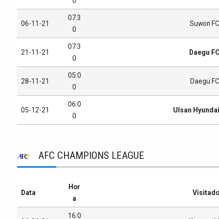
0
07:3
06-11-21
Suwon F
0
07:3
21-11-21
Daegu F
0
05:0
28-11-21
Daegu F
0
06:0
05-12-21
Ulsan Hyunda
0
AFC CHAMPIONS LEAGUE
Hor
Data
Visitad
a
16:0