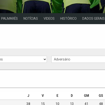
PALMARÉS
NOTÍCIAS
VIDEOS
HISTÓRICO
DADOS GERAIS
J
V
E
D
GM
GS
38
15
10
13
41
48