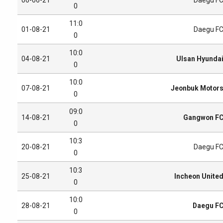
0
11:0
01-08-21
Daegu F
0
10:0
04-08-21
Ulsan Hyunda
0
10:0
07-08-21
Jeonbuk Motor
0
09:0
14-08-21
Gangwon F
0
10:3
20-08-21
Daegu F
0
10:3
25-08-21
Incheon Unite
0
10:0
28-08-21
Daegu F
0