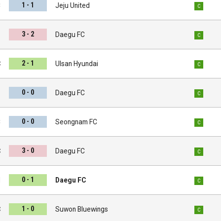
1 - 1
C
Jeju United
C
3 - 2
s
Daegu FC
C
2 - 1
C
Ulsan Hyundai
C
0 - 0
s
Daegu FC
C
0 - 0
C
Seongnam FC
C
3 - 0
C
Daegu FC
C
0 - 1
l
Daegu FC
C
1 - 0
C
Suwon Bluewings
C