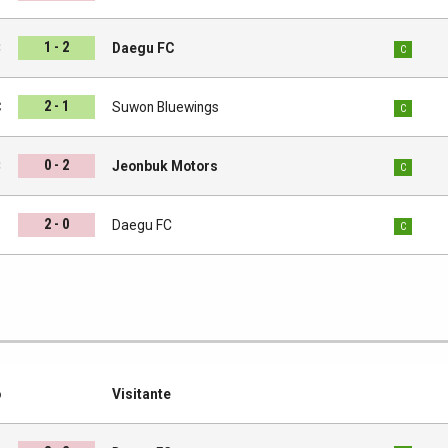
1 - 2
C
Daegu FC
C
2 - 1
C
Suwon Bluewings
C
0 - 2
C
Jeonbuk Motors
C
2 - 0
i
Daegu FC
C
o
Visitante