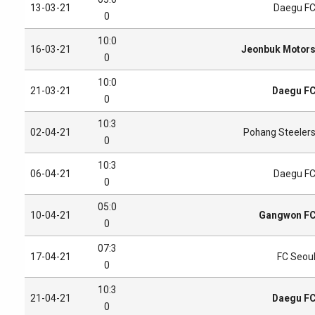
13-03-21
Daegu F
0
10:0
16-03-21
Jeonbuk Motor
0
10:0
21-03-21
Daegu F
0
10:3
02-04-21
Pohang Steeler
0
10:3
06-04-21
Daegu F
0
05:0
10-04-21
Gangwon F
0
07:3
17-04-21
FC Seou
0
10:3
21-04-21
Daegu F
0