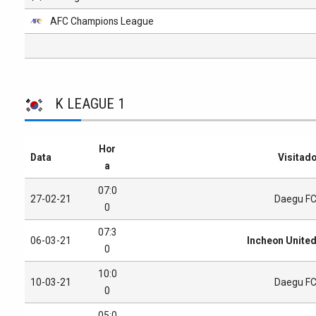
AFC Champions League
K LEAGUE 1
Hor
Data
Visitad
a
07:0
27-02-21
Daegu F
0
07:3
06-03-21
Incheon Unite
0
10:0
10-03-21
Daegu F
0
05:0