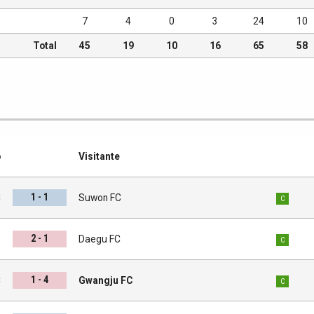
7
4
0
3
24
10
Total
45
19
10
16
65
58
o
Visitante
1 - 1
C
Suwon FC
C
2 - 1
d
Daegu FC
C
1 - 4
C
Gwangju FC
C