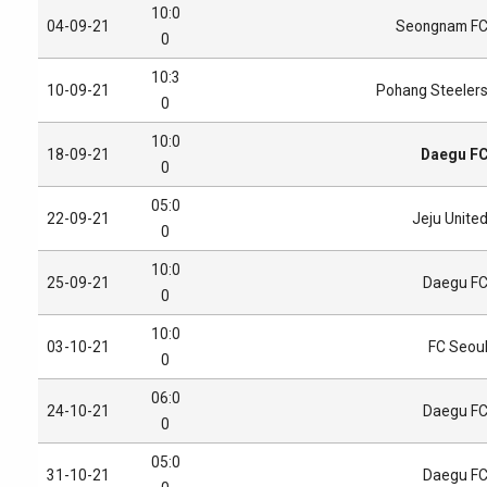
10:0
04-09-21
Seongnam F
0
10:3
10-09-21
Pohang Steeler
0
10:0
18-09-21
Daegu F
0
05:0
22-09-21
Jeju Unite
0
10:0
25-09-21
Daegu F
0
10:0
03-10-21
FC Seou
0
06:0
24-10-21
Daegu F
0
05:0
31-10-21
Daegu F