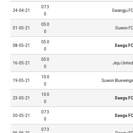
07:3
24-04-21
Gwangju F
0
05:0
01-05-21
Suwon F
0
05:0
08-05-21
Daegu F
0
05:0
16-05-21
Jeju Unite
0
10:0
19-05-21
Suwon Bluewing
0
10:0
23-05-21
Daegu F
0
07:3
30-05-21
Daegu F
0
07:3
06-06-21
Daegu F