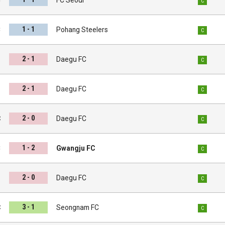
C
1 - 1
C
Pohang Steelers
C
2 - 1
i
Daegu FC
C
2 - 1
s
Daegu FC
C
2 - 0
C
Daegu FC
C
1 - 2
C
Gwangju FC
C
2 - 0
d
Daegu FC
C
3 - 1
C
Seongnam FC
C