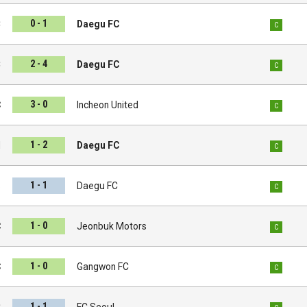
0 - 1
C
Daegu FC
C
2 - 4
C
Daegu FC
C
3 - 0
C
Incheon United
C
1 - 2
d
Daegu FC
C
1 - 1
s
Daegu FC
C
1 - 0
C
Jeonbuk Motors
C
1 - 0
C
Gangwon FC
C
1 - 1
C
FC Seoul