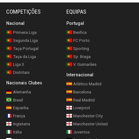
COMPETIÇÕES
EQUIPAS
Nacional
Portugal
Primeira Liga
Benfica
Segunda Liga
FC Porto
Taça Portugal
Sporting
Taça da Liga
Sp. Braga
Liga 3
V. Guimarães
Distritais
Internacional
Nacionais Clubes
Atlético Madrid
Alemanha
Barcelona
Brasil
Real Madrid
Espanha
Liverpool
França
Manchester City
Inglaterra
Manchester United
Itália
Juventus