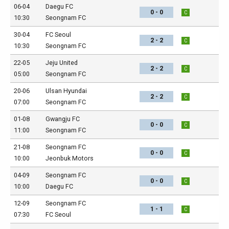
06-04
Daegu FC
0 - 0
C
10:30
Seongnam FC
30-04
FC Seoul
2 - 2
C
10:30
Seongnam FC
22-05
Jeju United
2 - 2
C
05:00
Seongnam FC
20-06
Ulsan Hyundai
2 - 2
C
07:00
Seongnam FC
01-08
Gwangju FC
0 - 0
C
11:00
Seongnam FC
21-08
Seongnam FC
0 - 0
C
10:00
Jeonbuk Motors
04-09
Seongnam FC
0 - 0
C
10:00
Daegu FC
12-09
Seongnam FC
1 - 1
C
07:30
FC Seoul