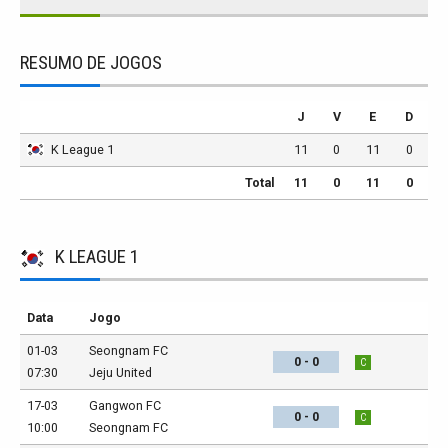
RESUMO DE JOGOS
J
V
E
D
K League 1
11
0
11
0
Total
11
0
11
0
K LEAGUE 1
Data
Jogo
01-03
Seongnam FC
0 - 0
C
07:30
Jeju United
17-03
Gangwon FC
0 - 0
C
10:00
Seongnam FC