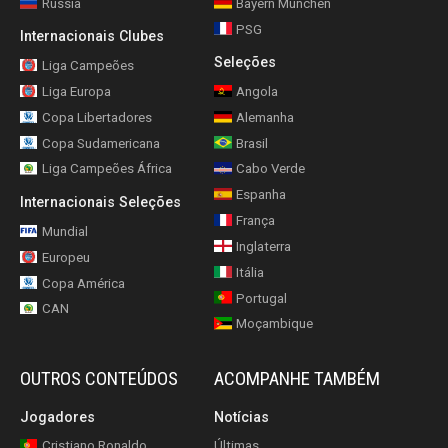
Rússia
Bayern München
PSG
Internacionais Clubes
Seleções
Liga Campeões
Liga Europa
Angola
Copa Libertadores
Alemanha
Copa Sudamericana
Brasil
Liga Campeões África
Cabo Verde
Espanha
Internacionais Seleções
França
Mundial
Inglaterra
Europeu
Itália
Copa América
Portugal
CAN
Moçambique
OUTROS CONTEÚDOS
ACOMPANHE TAMBÉM
Jogadores
Notícias
Cristiano Ronaldo
Últimas