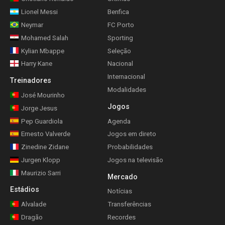
Lionel Messi
Benfica
Neymar
FC Porto
Mohamed Salah
Sporting
Kylian Mbappe
Seleção
Harry Kane
Nacional
Internacional
Treinadores
Modalidades
José Mourinho
Jogos
Jorge Jesus
Pep Guardiola
Agenda
Ernesto Valverde
Jogos em direto
Zinedine Zidane
Probabilidades
Jurgen Klopp
Jogos na televisão
Maurizio Sarri
Mercado
Estádios
Notícias
Alvalade
Transferências
Dragão
Recordes