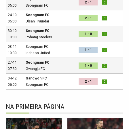
2 - 1
C
05:00
Seongnam FC
24-10
Seongnam FC
2 - 1
C
06:00
Ulsan Hyundai
30-10
Seongnam FC
1 - 0
C
10:00
Pohang Steelers
03-11
Seongnam FC
1 - 1
C
10:30
Incheon United
27-11
Seongnam FC
1 - 0
C
07:30
Gwangju FC
04-12
Gangwon FC
2 - 1
C
06:00
Seongnam FC
NA PRIMEIRA PÁGINA