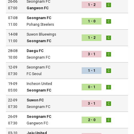
26-06
Seongnam FC
1 - 2
C
07:00
Gangwon FC
07-08
Seongnam FC
1 - 0
C
11:00
Pohang Steelers
14-08
Suwon Bluewings
1 - 2
C
11:00
Seongnam FC
28-08
Daegu FC
3 - 1
C
10:00
Seongnam FC
12-09
Seongnam FC
1 - 1
C
07:30
FC Seoul
19-09
Incheon United
0 - 1
C
05:00
Seongnam FC
22-09
Suwon FC
3 - 1
C
07:30
Seongnam FC
26-09
Seongnam FC
2 - 0
C
07:30
Gangwon FC
03-10
Jeju United