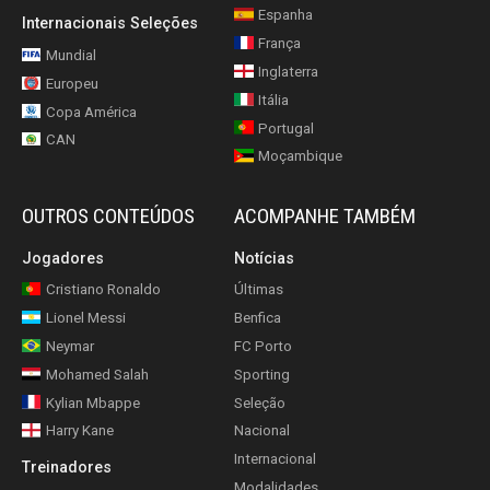
Espanha
Internacionais Seleções
França
Mundial
Inglaterra
Europeu
Itália
Copa América
Portugal
CAN
Moçambique
OUTROS CONTEÚDOS
ACOMPANHE TAMBÉM
Jogadores
Notícias
Cristiano Ronaldo
Últimas
Lionel Messi
Benfica
Neymar
FC Porto
Mohamed Salah
Sporting
Kylian Mbappe
Seleção
Harry Kane
Nacional
Internacional
Treinadores
Modalidades