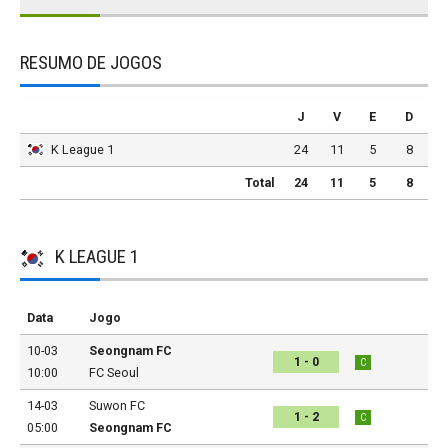
RESUMO DE JOGOS
J
V
E
D
K League 1
24
11
5
8
Total
24
11
5
8
K LEAGUE 1
Data
Jogo
10-03
Seongnam FC
1 - 0
C
10:00
FC Seoul
14-03
Suwon FC
1 - 2
C
05:00
Seongnam FC