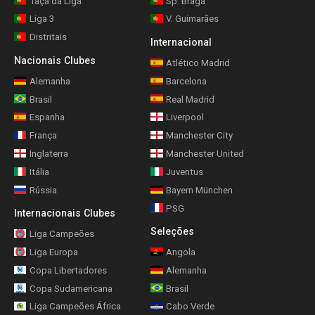
Taça da Liga
Sp. Braga
Liga 3
V. Guimarães
Distritais
Internacional
Nacionais Clubes
Atlético Madrid
Alemanha
Barcelona
Brasil
Real Madrid
Espanha
Liverpool
França
Manchester City
Inglaterra
Manchester United
Itália
Juventus
Rússia
Bayern München
PSG
Internacionais Clubes
Seleções
Liga Campeões
Liga Europa
Angola
Copa Libertadores
Alemanha
Copa Sudamericana
Brasil
Liga Campeões África
Cabo Verde