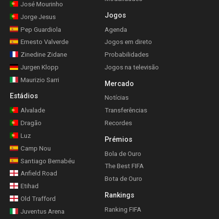
José Mourinho
Jogos
Jorge Jesus
Pep Guardiola
Agenda
Ernesto Valverde
Jogos em direto
Zinedine Zidane
Probabilidades
Jurgen Klopp
Jogos na televisão
Maurizio Sarri
Mercado
Estádios
Notícias
Alvalade
Transferências
Dragão
Recordes
Luz
Prémios
Camp Nou
Bola de Ouro
Santiago Bernabéu
The Best FIFA
Anfield Road
Bota de Ouro
Etihad
Rankings
Old Trafford
Ranking FIFA
Juventus Arena