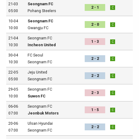
21-03
Seongnam FC
2 - 1
C
05:00
Pohang Steelers
10-04
Seongnam FC
2 - 0
C
10:00
Gwangju FC
21-04
Seongnam FC
1 - 3
C
10:30
Incheon United
30-04
FC Seoul
2 - 2
C
10:30
Seongnam FC
22-05
Jeju United
2 - 2
C
05:00
Seongnam FC
29-05
Seongnam FC
2 - 3
C
10:00
Suwon FC
06-06
Seongnam FC
1 - 5
C
07:00
Jeonbuk Motors
20-06
Ulsan Hyundai
2 - 2
C
07:00
Seongnam FC