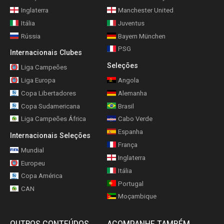
Inglaterra
Manchester United
Itália
Juventus
Rússia
Bayern München
PSG
Internacionais Clubes
Seleções
Liga Campeões
Liga Europa
Angola
Copa Libertadores
Alemanha
Copa Sudamericana
Brasil
Liga Campeões África
Cabo Verde
Espanha
Internacionais Seleções
França
Mundial
Inglaterra
Europeu
Itália
Copa América
Portugal
CAN
Moçambique
OUTROS CONTEÚDOS
ACOMPANHE TAMBÉM