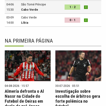
04-06
São Tomé Príncipe
1 - 2
C
15:30
Cabo Verde
03-09
Cabo Verde
0 - 1
C
14:00
Líbia
NA PRIMEIRA PÁGINA
04-08-2026 · 15:57
30-07-2026 · 05:51
Almería defronta o Al
Investigação sobre
Nassr na Cidade do
escolha de árbitros gera
Futebol de Oeiras em
forte polémica no