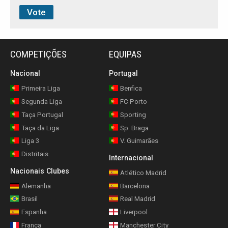
COMPETIÇÕES
EQUIPAS
Nacional
Portugal
Primeira Liga
Benfica
Segunda Liga
FC Porto
Taça Portugal
Sporting
Taça da Liga
Sp. Braga
Liga 3
V. Guimarães
Distritais
Internacional
Nacionais Clubes
Atlético Madrid
Alemanha
Barcelona
Brasil
Real Madrid
Espanha
Liverpool
França
Manchester City