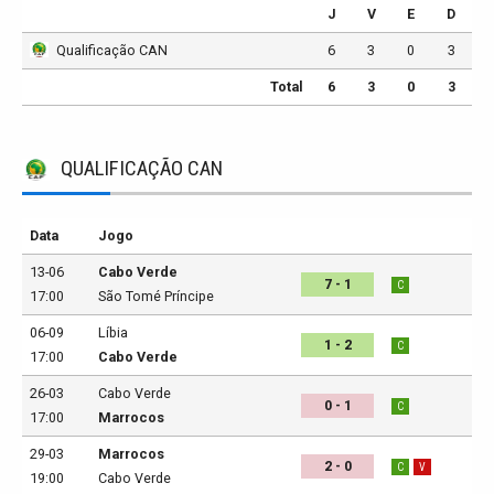
J
V
E
D
Qualificação CAN
6
3
0
3
Total
6
3
0
3
QUALIFICAÇÃO CAN
Data
Jogo
13-06
Cabo Verde
7 - 1
C
17:00
São Tomé Príncipe
06-09
Líbia
1 - 2
C
17:00
Cabo Verde
26-03
Cabo Verde
0 - 1
C
17:00
Marrocos
29-03
Marrocos
2 - 0
C
V
19:00
Cabo Verde