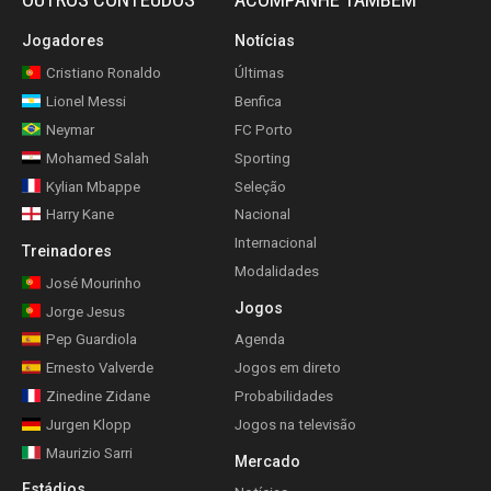
Jogadores
Notícias
Cristiano Ronaldo
Últimas
Lionel Messi
Benfica
Neymar
FC Porto
Mohamed Salah
Sporting
Kylian Mbappe
Seleção
Harry Kane
Nacional
Internacional
Treinadores
Modalidades
José Mourinho
Jogos
Jorge Jesus
Pep Guardiola
Agenda
Ernesto Valverde
Jogos em direto
Zinedine Zidane
Probabilidades
Jurgen Klopp
Jogos na televisão
Maurizio Sarri
Mercado
Estádios