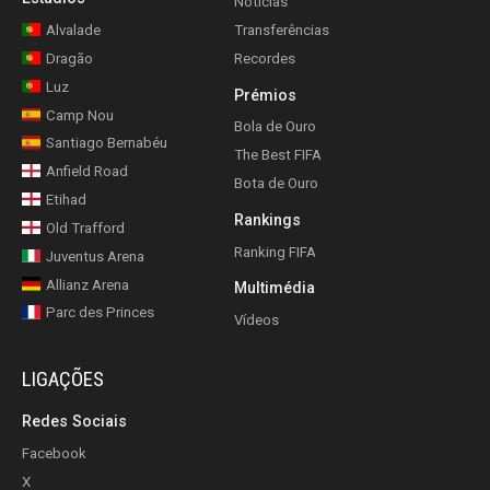
Notícias
Alvalade
Transferências
Dragão
Recordes
Luz
Prémios
Camp Nou
Bola de Ouro
Santiago Bernabéu
The Best FIFA
Anfield Road
Bota de Ouro
Etihad
Rankings
Old Trafford
Ranking FIFA
Juventus Arena
Allianz Arena
Multimédia
Parc des Princes
Vídeos
LIGAÇÕES
Redes Sociais
Facebook
X