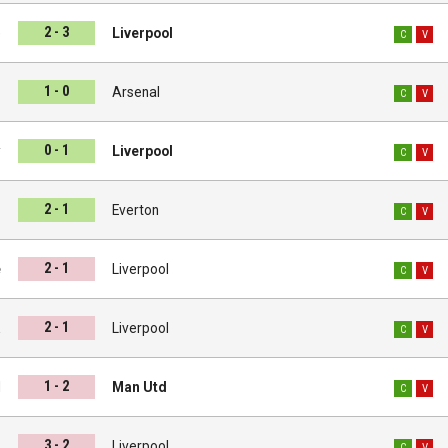
2 - 3
e
Liverpool
C
V
1 - 0
l
Arsenal
C
V
0 - 1
y
Liverpool
C
V
2 - 1
l
Everton
C
V
2 - 1
e
Liverpool
C
V
2 - 1
a
Liverpool
C
V
1 - 2
l
Man Utd
C
V
3 - 2
d
Liverpool
C
V