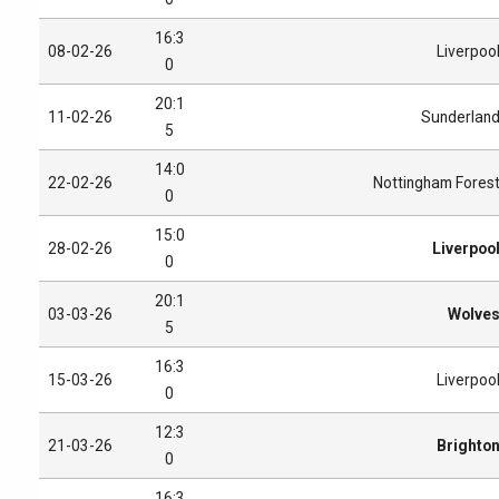
16:3
08-02-26
Liverpoo
0
20:1
11-02-26
Sunderlan
5
14:0
22-02-26
Nottingham Fores
0
15:0
28-02-26
Liverpoo
0
20:1
03-03-26
Wolve
5
16:3
15-03-26
Liverpoo
0
12:3
21-03-26
Brighto
0
16:3