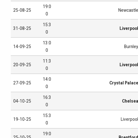
19:0
25-08-25
Newcastl
0
15:3
31-08-25
Liverpoo
0
13:0
14-09-25
Burnle
0
11:3
20-09-25
Liverpoo
0
14:0
27-09-25
Crystal Palac
0
16:3
04-10-25
Chelse
0
15:3
19-10-25
Liverpoo
0
19:0
25-10-25
Brentfor