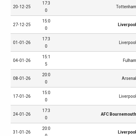
17:3
20-12-25
Tottenha
0
15:0
27-12-25
Liverpoo
0
17:3
01-01-26
Liverpoo
0
15:1
04-01-26
Fulha
5
20:0
08-01-26
Arsena
0
15:0
17-01-26
Liverpoo
0
17:3
24-01-26
AFC Bournemout
0
20:0
31-01-26
Liverpoo
0