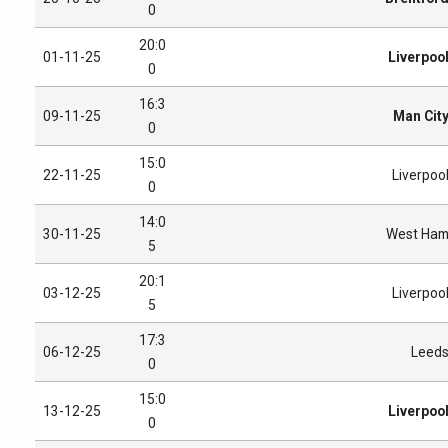
0
20:0
01-11-25
Liverpoo
0
16:3
09-11-25
Man Cit
0
15:0
22-11-25
Liverpoo
0
14:0
30-11-25
West Ha
5
20:1
03-12-25
Liverpoo
5
17:3
06-12-25
Leed
0
15:0
13-12-25
Liverpoo
0