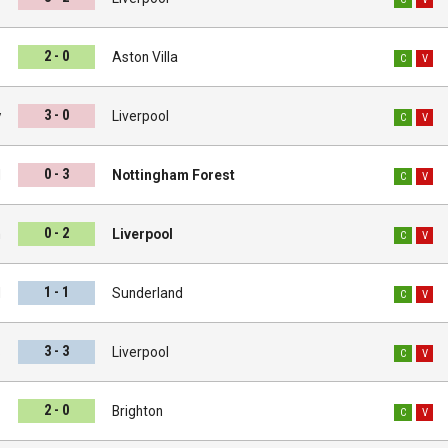
2 - 0
l
Aston Villa
C
V
3 - 0
y
Liverpool
C
V
0 - 3
l
Nottingham Forest
C
V
0 - 2
m
Liverpool
C
V
1 - 1
l
Sunderland
C
V
3 - 3
s
Liverpool
C
V
2 - 0
l
Brighton
C
V