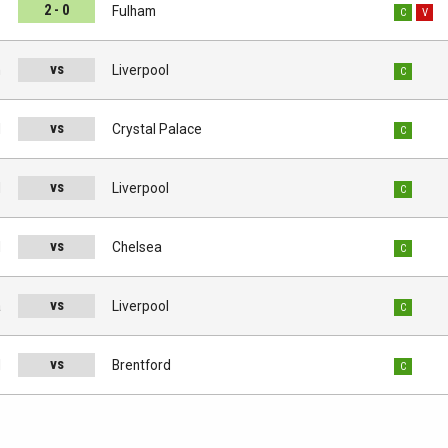
2 - 0
l
Fulham
C
V
vs
n
Liverpool
C
vs
l
Crystal Palace
C
vs
d
Liverpool
C
vs
l
Chelsea
C
vs
a
Liverpool
C
vs
l
Brentford
C