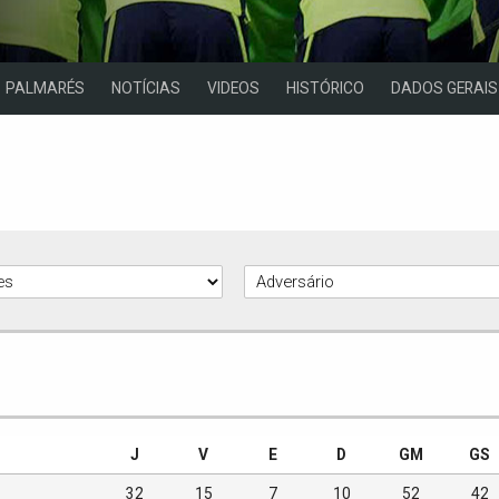
PALMARÉS
NOTÍCIAS
VIDEOS
HISTÓRICO
DADOS GERAIS
J
V
E
D
GM
GS
32
15
7
10
52
42