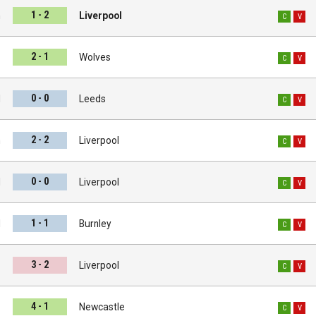
1 - 2
m
Liverpool
C
V
2 - 1
l
Wolves
C
V
0 - 0
l
Leeds
C
V
2 - 2
m
Liverpool
C
V
0 - 0
l
Liverpool
C
V
1 - 1
l
Burnley
C
V
3 - 2
h
Liverpool
C
V
4 - 1
l
Newcastle
C
V