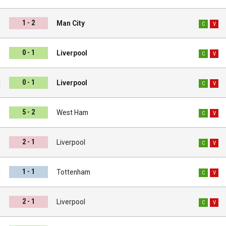
1 - 2
l
Man City
C
V
0 - 1
d
Liverpool
C
V
0 - 1
t
Liverpool
C
V
5 - 2
l
West Ham
C
V
2 - 1
s
Liverpool
C
V
1 - 1
l
Tottenham
C
V
2 - 1
n
Liverpool
C
V