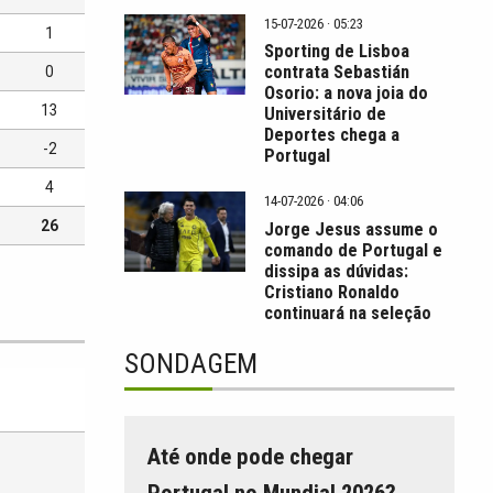
15-07-2026 · 05:23
1
Sporting de Lisboa
contrata Sebastián
0
Osorio: a nova joia do
13
Universitário de
Deportes chega a
-2
Portugal
4
14-07-2026 · 04:06
26
Jorge Jesus assume o
comando de Portugal e
dissipa as dúvidas:
Cristiano Ronaldo
continuará na seleção
SONDAGEM
Até onde pode chegar
Portugal no Mundial 2026?