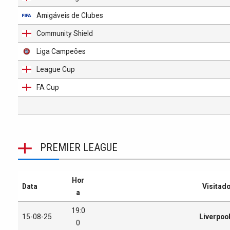
Amigáveis de Clubes
Community Shield
Liga Campeões
League Cup
FA Cup
PREMIER LEAGUE
Hor
Data
Visitad
a
19:0
15-08-25
Liverpoo
0