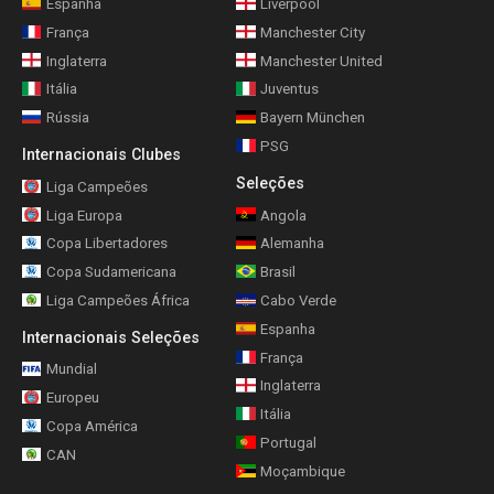
Espanha
Liverpool
França
Manchester City
Inglaterra
Manchester United
Itália
Juventus
Rússia
Bayern München
PSG
Internacionais Clubes
Seleções
Liga Campeões
Liga Europa
Angola
Copa Libertadores
Alemanha
Copa Sudamericana
Brasil
Liga Campeões África
Cabo Verde
Espanha
Internacionais Seleções
França
Mundial
Inglaterra
Europeu
Itália
Copa América
Portugal
CAN
Moçambique