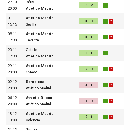
27-10
Bétis
0 - 2
C
20:00
Atlético Madrid
01-11
Atlético Madrid
3 - 0
C
V
15:15
Sevilla
08-11
Atlético Madrid
3 - 1
C
V
17:30
Levante
23-11
Getafe
0 - 1
C
17:30
Atlético Madrid
29-11
Atlético Madrid
2 - 0
C
V
20:00
Oviedo
02-12
Barcelona
3 - 1
C
V
20:00
Atlético Madrid
06-12
Athletic Bilbao
1 - 0
C
V
20:00
Atlético Madrid
13-12
Atlético Madrid
2 - 1
C
V
13:00
Valência
21-12
Girona