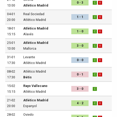
0 - 3
C
V
13:00
Atlético Madrid
04-01
Real Sociedad
1 - 1
C
V
20:00
Atlético Madrid
18-01
Atlético Madrid
1 - 0
C
V
15:15
Alavés
25-01
Atlético Madrid
3 - 0
C
V
13:00
Mallorca
31-01
Levante
0 - 0
C
V
17:30
Atlético Madrid
08-02
Atlético Madrid
0 - 1
C
V
17:30
Bétis
15-02
Rayo Vallecano
3 - 0
C
15:15
Atlético Madrid
21-02
Atlético Madrid
4 - 2
C
V
20:00
Espanyol
28-02
Oviedo