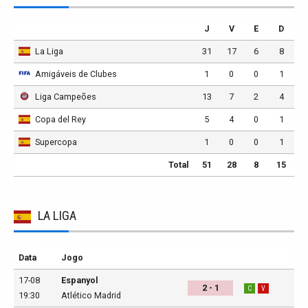
J
V
E
D
La Liga
31
17
6
8
Amigáveis de Clubes
1
0
0
1
Liga Campeões
13
7
2
4
Copa del Rey
5
4
0
1
Supercopa
1
0
0
1
Total
51
28
8
15
LA LIGA
Data
Jogo
17-08
Espanyol
2 - 1
C
V
19:30
Atlético Madrid