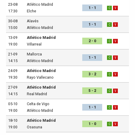
23-08
Atlético Madrid
1 - 1
C
V
17:30
Elche
30-08
Alavés
1 - 1
C
V
15:00
Atlético Madrid
13-09
Atlético Madrid
2 - 0
C
V
19:00
Villarreal
21-09
Mallorca
1 - 1
C
V
14:15
Atlético Madrid
24-09
Atlético Madrid
3 - 2
C
V
19:30
Rayo Vallecano
27-09
Atlético Madrid
5 - 2
C
V
14:15
Real Madrid
05-10
Celta de Vigo
1 - 1
C
V
19:00
Atlético Madrid
18-10
Atlético Madrid
1 - 0
C
V
19:00
Osasuna