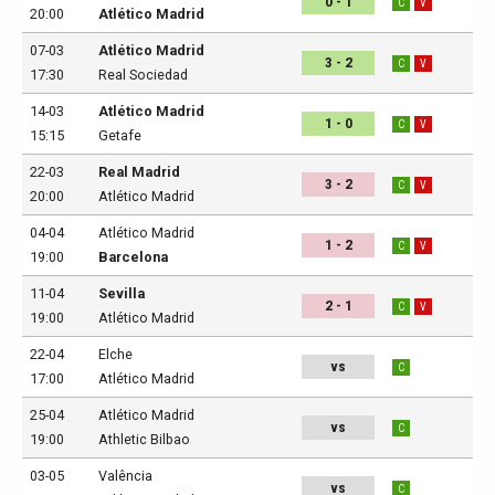
0 - 1
C
V
20:00
Atlético Madrid
07-03
Atlético Madrid
3 - 2
C
V
17:30
Real Sociedad
14-03
Atlético Madrid
1 - 0
C
V
15:15
Getafe
22-03
Real Madrid
3 - 2
C
V
20:00
Atlético Madrid
04-04
Atlético Madrid
1 - 2
C
V
19:00
Barcelona
11-04
Sevilla
2 - 1
C
V
19:00
Atlético Madrid
22-04
Elche
vs
C
17:00
Atlético Madrid
25-04
Atlético Madrid
vs
C
19:00
Athletic Bilbao
03-05
Valência
vs
C