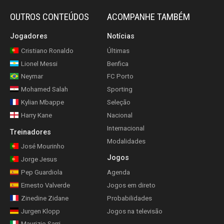
OUTROS CONTEÚDOS
ACOMPANHE TAMBÉM
Jogadores
Notícias
Cristiano Ronaldo
Últimas
Lionel Messi
Benfica
Neymar
FC Porto
Mohamed Salah
Sporting
Kylian Mbappe
Seleção
Harry Kane
Nacional
Internacional
Treinadores
Modalidades
José Mourinho
Jogos
Jorge Jesus
Pep Guardiola
Agenda
Ernesto Valverde
Jogos em direto
Zinedine Zidane
Probabilidades
Jurgen Klopp
Jogos na televisão
Maurizio Sarri