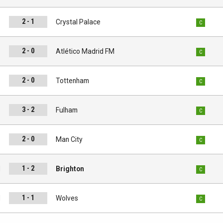
2 - 1
d
Crystal Palace
C
2 - 0
M
Atlético Madrid FM
C
2 - 0
d
Tottenham
C
3 - 2
d
Fulham
C
2 - 0
d
Man City
C
1 - 2
d
Brighton
C
1 - 1
d
Wolves
C