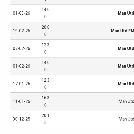
14:0
01-03-26
Man Ut
0
20:0
19-02-26
Man Utd F
0
12:3
07-02-26
Man Ut
0
14:0
01-02-26
Man Ut
0
12:3
17-01-26
Man Ut
0
16:3
11-01-26
Man Ut
0
20:1
30-12-25
Man Ut
5