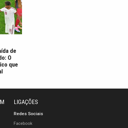
aída de
do: O
ico que
l
ÉM
LIGAÇÕES
Redes Sociais
Facebook