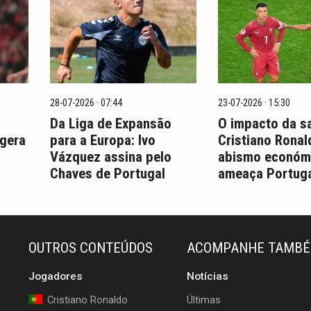
28-07-2026 · 07:44
23-07-2026 · 15:30
Da Liga de Expansão
O impacto da s
 gera
para a Europa: Ivo
Cristiano Ronal
Vázquez assina pelo
abismo económ
Chaves de Portugal
ameaça Portuga
OUTROS CONTEÚDOS
ACOMPANHE TAMB
Jogadores
Notícias
Cristiano Ronaldo
Últimas