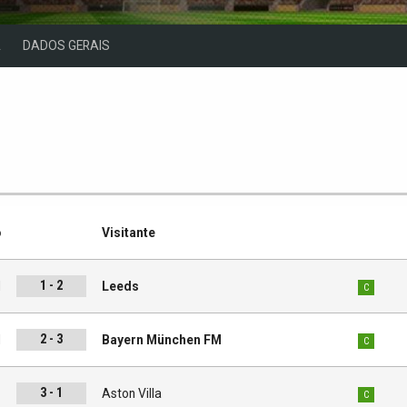
A
DADOS GERAIS
o
Visitante
1 - 2
d
Leeds
C
2 - 3
M
Bayern München FM
C
3 - 1
d
Aston Villa
C