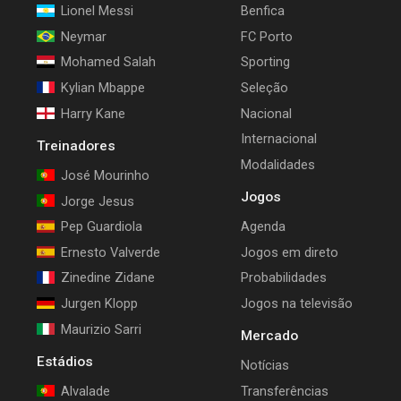
Lionel Messi
Benfica
Neymar
FC Porto
Mohamed Salah
Sporting
Kylian Mbappe
Seleção
Harry Kane
Nacional
Internacional
Treinadores
Modalidades
José Mourinho
Jogos
Jorge Jesus
Pep Guardiola
Agenda
Ernesto Valverde
Jogos em direto
Zinedine Zidane
Probabilidades
Jurgen Klopp
Jogos na televisão
Maurizio Sarri
Mercado
Estádios
Notícias
Alvalade
Transferências