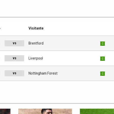
o
Visitante
vs
d
Brentford
C
vs
d
Liverpool
C
vs
d
Nottingham Forest
C