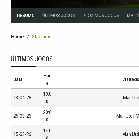
RESUMO
ÚLTIMOS JOGOS
PRÓXIMOS JOGOS
MAP
Home
Stadiums
ÚLTIMOS JOGOS
Hor
Data
Visitad
a
19:0
13-04-26
Man Ut
0
20:0
25-03-26
Man Utd F
0
14:0
15-03-26
Man Ut
0