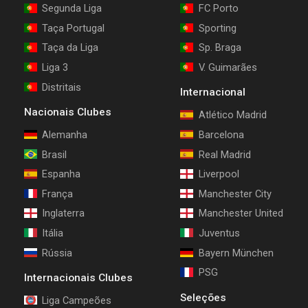
Segunda Liga
FC Porto
Taça Portugal
Sporting
Taça da Liga
Sp. Braga
Liga 3
V. Guimarães
Distritais
Internacional
Nacionais Clubes
Atlético Madrid
Alemanha
Barcelona
Brasil
Real Madrid
Espanha
Liverpool
França
Manchester City
Inglaterra
Manchester United
Itália
Juventus
Rússia
Bayern München
PSG
Internacionais Clubes
Seleções
Liga Campeões