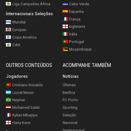
Liga Campeões África
Cabo Verde
Espanha
Internacionais Seleções
França
Mundial
Inglaterra
Europeu
Itália
Copa América
Portugal
CAN
Moçambique
OUTROS CONTEÚDOS
ACOMPANHE TAMBÉM
Jogadores
Notícias
Cristiano Ronaldo
Últimas
Lionel Messi
Benfica
Neymar
FC Porto
Mohamed Salah
Sporting
Kylian Mbappe
Seleção
Harry Kane
Nacional
Internacional