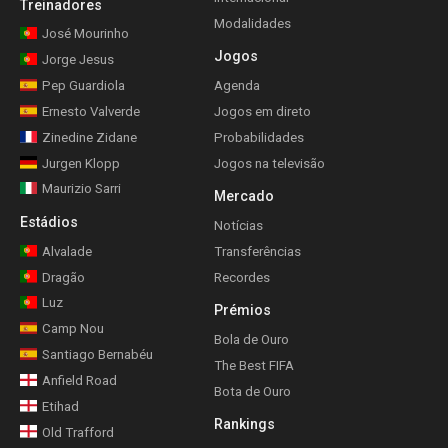
Treinadores
Modalidades
José Mourinho
Jogos
Jorge Jesus
Pep Guardiola
Agenda
Ernesto Valverde
Jogos em direto
Zinedine Zidane
Probabilidades
Jurgen Klopp
Jogos na televisão
Maurizio Sarri
Mercado
Estádios
Notícias
Alvalade
Transferências
Dragão
Recordes
Luz
Prémios
Camp Nou
Bola de Ouro
Santiago Bernabéu
The Best FIFA
Anfield Road
Bota de Ouro
Etihad
Rankings
Old Trafford