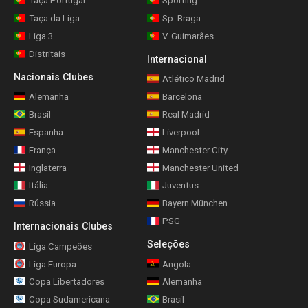
Taça Portugal
Sporting
Taça da Liga
Sp. Braga
Liga 3
V. Guimarães
Distritais
Internacional
Nacionais Clubes
Atlético Madrid
Alemanha
Barcelona
Brasil
Real Madrid
Espanha
Liverpool
França
Manchester City
Inglaterra
Manchester United
Itália
Juventus
Rússia
Bayern München
PSG
Internacionais Clubes
Seleções
Liga Campeões
Liga Europa
Angola
Copa Libertadores
Alemanha
Copa Sudamericana
Brasil