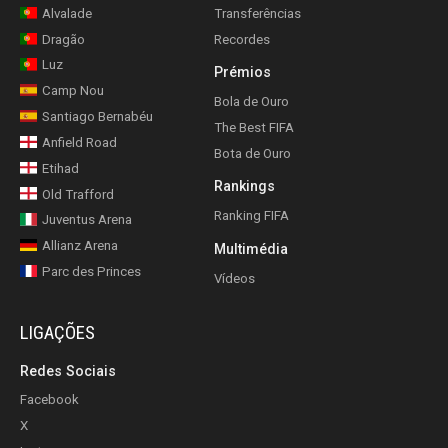
Alvalade
Transferências
Dragão
Recordes
Luz
Prémios
Camp Nou
Bola de Ouro
Santiago Bernabéu
The Best FIFA
Anfield Road
Bota de Ouro
Etihad
Rankings
Old Trafford
Ranking FIFA
Juventus Arena
Allianz Arena
Multimédia
Parc des Princes
Vídeos
LIGAÇÕES
Redes Sociais
Facebook
X