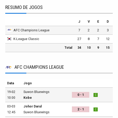
RESUMO DE JOGOS
J
V
E
D
AFC Champions League
7
2
2
3
K-League Classic
27
8
7
12
Total
34
10
9
15
AFC CHAMPIONS LEAGUE
Data
Jogo
19-02
Suwon Bluewings
0 - 1
C
10:00
Kobe
03-03
Johor Darul
2 - 1
C
12:45
Suwon Bluewings