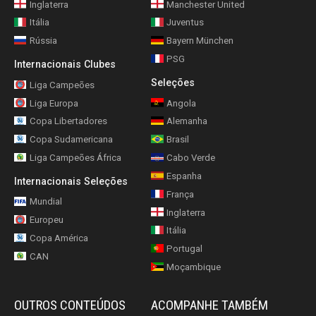
Inglaterra
Manchester United
Itália
Juventus
Rússia
Bayern München
PSG
Internacionais Clubes
Seleções
Liga Campeões
Liga Europa
Angola
Copa Libertadores
Alemanha
Copa Sudamericana
Brasil
Liga Campeões África
Cabo Verde
Espanha
Internacionais Seleções
França
Mundial
Inglaterra
Europeu
Itália
Copa América
Portugal
CAN
Moçambique
OUTROS CONTEÚDOS
ACOMPANHE TAMBÉM