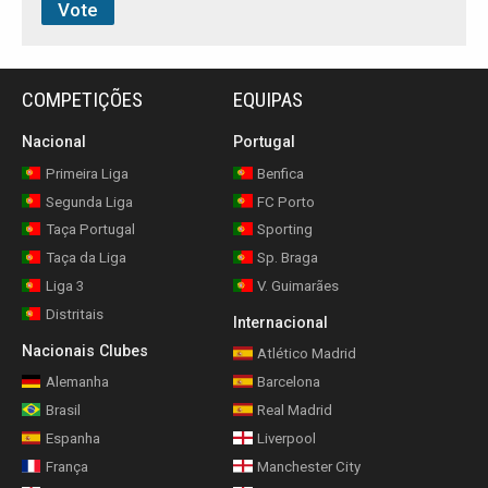
COMPETIÇÕES
EQUIPAS
Nacional
Portugal
Primeira Liga
Benfica
Segunda Liga
FC Porto
Taça Portugal
Sporting
Taça da Liga
Sp. Braga
Liga 3
V. Guimarães
Distritais
Internacional
Nacionais Clubes
Atlético Madrid
Alemanha
Barcelona
Brasil
Real Madrid
Espanha
Liverpool
França
Manchester City