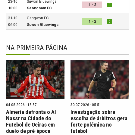
23-10
Suwon Bluewings
1 - 2
C
10:00
Seongnam FC
31-10
Gangwon FC
1 - 2
C
06:00
Suwon Bluewings
NA PRIMEIRA PÁGINA
04-08-2026 · 15:57
30-07-2026 · 05:51
Almería defronta o Al
Investigação sobre
Nassr na Cidade do
escolha de árbitros gera
Futebol de Oeiras em
forte polémica no
duelo de pré-época
futebol