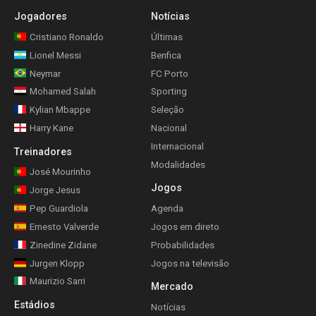
Jogadores
Notícias
Cristiano Ronaldo
Últimas
Lionel Messi
Benfica
Neymar
FC Porto
Mohamed Salah
Sporting
Kylian Mbappe
Seleção
Harry Kane
Nacional
Internacional
Treinadores
Modalidades
José Mourinho
Jogos
Jorge Jesus
Pep Guardiola
Agenda
Ernesto Valverde
Jogos em direto
Zinedine Zidane
Probabilidades
Jurgen Klopp
Jogos na televisão
Maurizio Sarri
Mercado
Estádios
Notícias