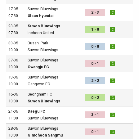
17-05
Suwon Bluewings
2 - 3
C
07:30
Ulsan Hyundai
23-05
Suwon Bluewings
1 - 0
C
07:30
Incheon United
30-05
Busan IPark
0 - 0
C
10:00
Suwon Bluewings
07-06
Suwon Bluewings
0 - 1
C
10:00
Gwangju FC
13-06
Suwon Bluewings
2 - 2
C
10:00
Gangwon FC
16-06
Seongnam FC
0 - 2
C
10:30
Suwon Bluewings
21-06
Daegu FC
3 - 1
C
11:00
Suwon Bluewings
28-06
Suwon Bluewings
0 - 1
C
10:00
Gimcheon Sangmu