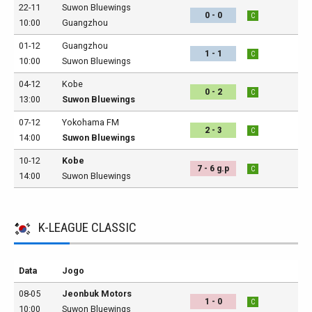
22-11
Suwon Bluewings
0 - 0
C
10:00
Guangzhou
01-12
Guangzhou
1 - 1
C
10:00
Suwon Bluewings
04-12
Kobe
0 - 2
C
13:00
Suwon Bluewings
07-12
Yokohama FM
2 - 3
C
14:00
Suwon Bluewings
10-12
Kobe
7 - 6 g.p
C
14:00
Suwon Bluewings
K-LEAGUE CLASSIC
Data
Jogo
08-05
Jeonbuk Motors
1 - 0
C
10:00
Suwon Bluewings