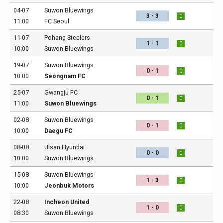
04-07
Suwon Bluewings
3 - 3
C
11:00
FC Seoul
11-07
Pohang Steelers
1 - 1
C
10:00
Suwon Bluewings
19-07
Suwon Bluewings
0 - 1
C
10:00
Seongnam FC
25-07
Gwangju FC
0 - 1
C
11:00
Suwon Bluewings
02-08
Suwon Bluewings
0 - 1
C
10:00
Daegu FC
08-08
Ulsan Hyundai
0 - 0
C
10:00
Suwon Bluewings
15-08
Suwon Bluewings
1 - 3
C
10:00
Jeonbuk Motors
22-08
Incheon United
1 - 0
C
08:30
Suwon Bluewings