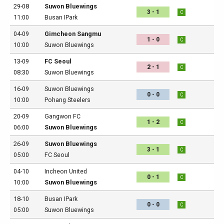
29-08
Suwon Bluewings
3 - 1
C
11:00
Busan IPark
04-09
Gimcheon Sangmu
1 - 0
C
10:00
Suwon Bluewings
13-09
FC Seoul
2 - 1
C
08:30
Suwon Bluewings
16-09
Suwon Bluewings
0 - 0
C
10:00
Pohang Steelers
20-09
Gangwon FC
1 - 2
C
06:00
Suwon Bluewings
26-09
Suwon Bluewings
3 - 1
C
05:00
FC Seoul
04-10
Incheon United
0 - 1
C
10:00
Suwon Bluewings
18-10
Busan IPark
0 - 0
C
05:00
Suwon Bluewings