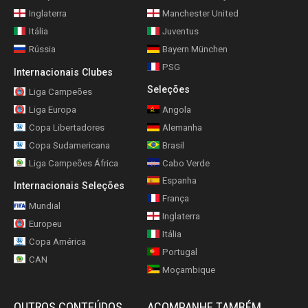
Inglaterra
Manchester United
Itália
Juventus
Rússia
Bayern München
PSG
Internacionais Clubes
Seleções
Liga Campeões
Liga Europa
Angola
Copa Libertadores
Alemanha
Copa Sudamericana
Brasil
Liga Campeões África
Cabo Verde
Espanha
Internacionais Seleções
França
Mundial
Inglaterra
Europeu
Itália
Copa América
Portugal
CAN
Moçambique
OUTROS CONTEÚDOS
ACOMPANHE TAMBÉM