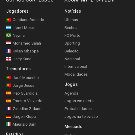
Jogadores
Notícias
Cristiano Ronaldo
Últimas
Lionel Messi
Benfica
Neymar
FC Porto
Mohamed Salah
Sporting
Kylian Mbappe
Seleção
Harry Kane
Nacional
Internacional
Treinadores
Modalidades
José Mourinho
Jogos
Jorge Jesus
Pep Guardiola
Agenda
Ernesto Valverde
Jogos em direto
Zinedine Zidane
Probabilidades
Jurgen Klopp
Jogos na televisão
Maurizio Sarri
Mercado
Estádios