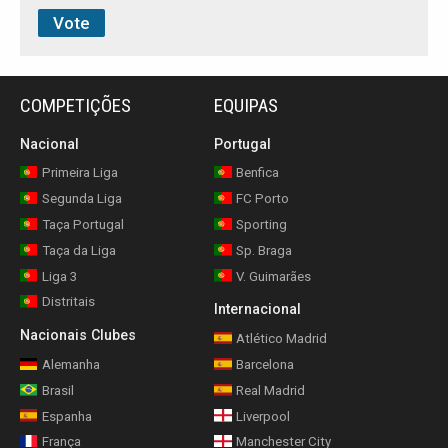
COMPETIÇÕES
EQUIPAS
Nacional
Portugal
Primeira Liga
Benfica
Segunda Liga
FC Porto
Taça Portugal
Sporting
Taça da Liga
Sp. Braga
Liga 3
V. Guimarães
Distritais
Internacional
Nacionais Clubes
Atlético Madrid
Alemanha
Barcelona
Brasil
Real Madrid
Espanha
Liverpool
França
Manchester City