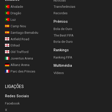
Notícias
Alvalade
Transferências
Dragão
Recordes
Luz
Prémios
Camp Nou
Bola de Ouro
Santiago Bernabéu
The Best FIFA
Anfield Road
Bota de Ouro
Etihad
Rankings
Old Trafford
Ranking FIFA
Juventus Arena
Allianz Arena
Multimédia
Parc des Princes
Vídeos
LIGAÇÕES
Redes Sociais
Facebook
X