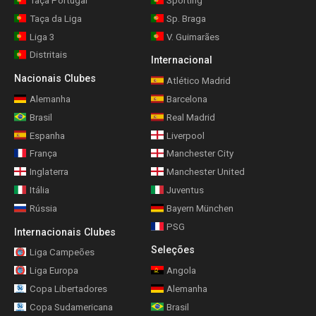
Taça Portugal
Sporting
Taça da Liga
Sp. Braga
Liga 3
V. Guimarães
Distritais
Internacional
Nacionais Clubes
Atlético Madrid
Alemanha
Barcelona
Brasil
Real Madrid
Espanha
Liverpool
França
Manchester City
Inglaterra
Manchester United
Itália
Juventus
Rússia
Bayern München
PSG
Internacionais Clubes
Seleções
Liga Campeões
Liga Europa
Angola
Copa Libertadores
Alemanha
Copa Sudamericana
Brasil