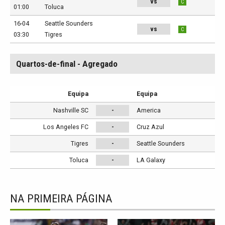
vs
C
01:00
Toluca
16-04
Seattle Sounders
vs
C
03:30
Tigres
Quartos-de-final - Agregado
Equipa
Equipa
Nashville SC
-
America
Los Angeles FC
-
Cruz Azul
Tigres
-
Seattle Sounders
Toluca
-
LA Galaxy
NA PRIMEIRA PÁGINA