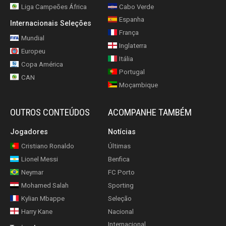
Liga Campeões África
Cabo Verde
Espanha
Internacionais Seleções
França
Mundial
Inglaterra
Europeu
Itália
Copa América
Portugal
CAN
Moçambique
OUTROS CONTEÚDOS
ACOMPANHE TAMBÉM
Jogadores
Notícias
Cristiano Ronaldo
Últimas
Lionel Messi
Benfica
Neymar
FC Porto
Mohamed Salah
Sporting
Kylian Mbappe
Seleção
Harry Kane
Nacional
Internacional