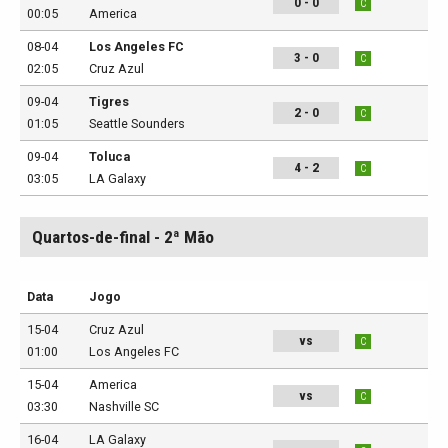
0 - 0
C
00:05
America
08-04
Los Angeles FC
3 - 0
C
02:05
Cruz Azul
09-04
Tigres
2 - 0
C
01:05
Seattle Sounders
09-04
Toluca
4 - 2
C
03:05
LA Galaxy
Quartos-de-final - 2ª Mão
Data
Jogo
15-04
Cruz Azul
vs
C
01:00
Los Angeles FC
15-04
America
vs
C
03:30
Nashville SC
16-04
LA Galaxy