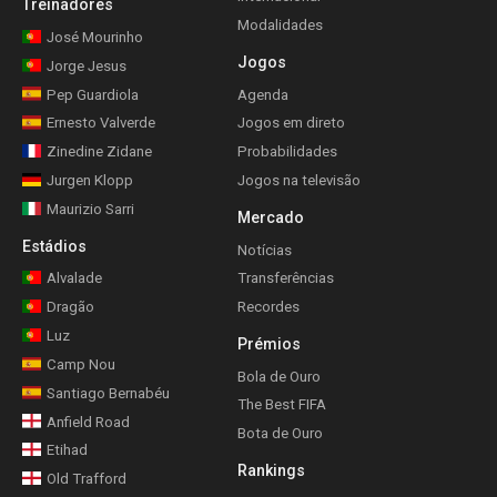
Treinadores
Modalidades
José Mourinho
Jogos
Jorge Jesus
Pep Guardiola
Agenda
Ernesto Valverde
Jogos em direto
Zinedine Zidane
Probabilidades
Jurgen Klopp
Jogos na televisão
Maurizio Sarri
Mercado
Estádios
Notícias
Alvalade
Transferências
Dragão
Recordes
Luz
Prémios
Camp Nou
Bola de Ouro
Santiago Bernabéu
The Best FIFA
Anfield Road
Bota de Ouro
Etihad
Rankings
Old Trafford