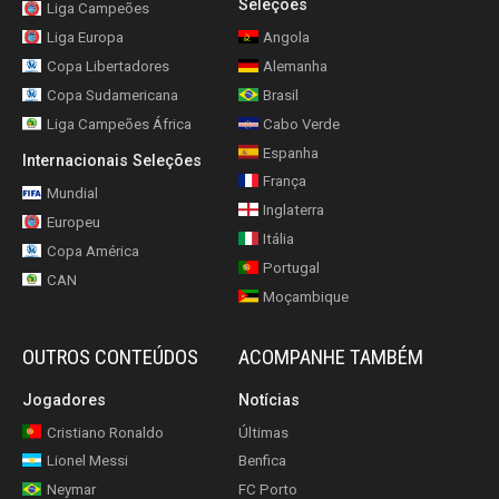
Seleções
Liga Campeões
Liga Europa
Angola
Copa Libertadores
Alemanha
Copa Sudamericana
Brasil
Liga Campeões África
Cabo Verde
Espanha
Internacionais Seleções
França
Mundial
Inglaterra
Europeu
Itália
Copa América
Portugal
CAN
Moçambique
OUTROS CONTEÚDOS
ACOMPANHE TAMBÉM
Jogadores
Notícias
Cristiano Ronaldo
Últimas
Lionel Messi
Benfica
Neymar
FC Porto