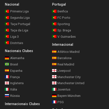
Nacional
Portugal
Primeira Liga
Benfica
Segunda Liga
FC Porto
Taça Portugal
Sporting
Taça da Liga
Sp. Braga
Liga 3
V. Guimarães
Distritais
Internacional
Nacionais Clubes
Atlético Madrid
Alemanha
Barcelona
Brasil
Real Madrid
Espanha
Liverpool
França
Manchester City
Inglaterra
Manchester United
Itália
Juventus
Rússia
Bayern München
PSG
Internacionais Clubes