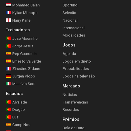
Mohamed Salah
Sporting
Kylian Mbappe
Seleção
Harry Kane
Nacional
Internacional
Treinadores
Modalidades
José Mourinho
Jogos
Jorge Jesus
Pep Guardiola
Agenda
Ernesto Valverde
Jogos em direto
Zinedine Zidane
Probabilidades
Jurgen Klopp
Jogos na televisão
Maurizio Sarri
Mercado
Estádios
Notícias
Alvalade
Transferências
Dragão
Recordes
Luz
Prémios
Camp Nou
Bola de Ouro