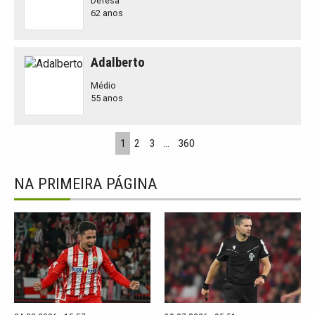
Defesa
62 anos
Adalberto
Médio
55 anos
1
2
3
…
360
NA PRIMEIRA PÁGINA