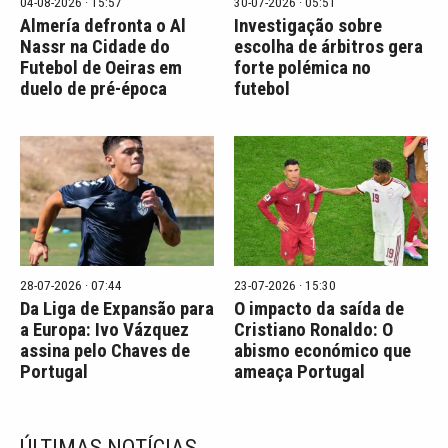
04-08-2026 · 15:57
30-07-2026 · 05:51
Almería defronta o Al
Investigação sobre
Nassr na Cidade do
escolha de árbitros gera
Futebol de Oeiras em
forte polémica no
duelo de pré-época
futebol
28-07-2026 · 07:44
23-07-2026 · 15:30
Da Liga de Expansão para
O impacto da saída de
a Europa: Ivo Vázquez
Cristiano Ronaldo: O
assina pelo Chaves de
abismo económico que
Portugal
ameaça Portugal
ÚLTIMAS NOTÍCIAS