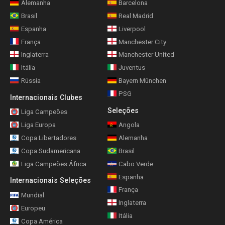
Alemanha
Barcelona
Brasil
Real Madrid
Espanha
Liverpool
França
Manchester City
Inglaterra
Manchester United
Itália
Juventus
Rússia
Bayern München
PSG
Internacionais Clubes
Seleções
Liga Campeões
Liga Europa
Angola
Copa Libertadores
Alemanha
Copa Sudamericana
Brasil
Liga Campeões África
Cabo Verde
Espanha
Internacionais Seleções
França
Mundial
Inglaterra
Europeu
Itália
Copa América