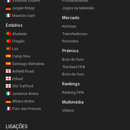
Zinedine Zidane
Probabilidades
Jurgen Klopp
Jogos na televisão
Maurizio Sarri
Mercado
Estádios
Notícias
Alvalade
Transferências
Dragão
Recordes
Luz
Prémios
Camp Nou
Bola de Ouro
Santiago Bernabéu
The Best FIFA
Anfield Road
Bota de Ouro
Etihad
Rankings
Old Trafford
Ranking FIFA
Juventus Arena
Allianz Arena
Multimédia
Parc des Princes
Vídeos
LIGAÇÕES