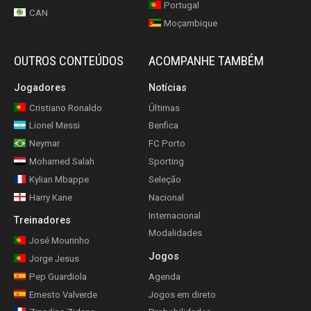
Portugal
CAN
Moçambique
OUTROS CONTEÚDOS
ACOMPANHE TAMBÉM
Jogadores
Notícias
Cristiano Ronaldo
Últimas
Lionel Messi
Benfica
Neymar
FC Porto
Mohamed Salah
Sporting
Kylian Mbappe
Seleção
Harry Kane
Nacional
Internacional
Treinadores
Modalidades
José Mourinho
Jogos
Jorge Jesus
Pep Guardiola
Agenda
Ernesto Valverde
Jogos em direto