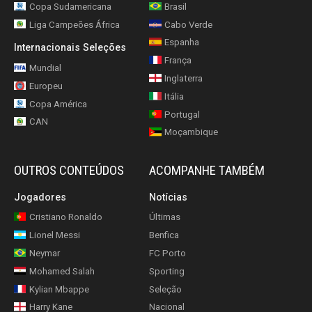
Copa Sudamericana
Brasil
Liga Campeões África
Cabo Verde
Espanha
Internacionais Seleções
França
Mundial
Inglaterra
Europeu
Itália
Copa América
Portugal
CAN
Moçambique
OUTROS CONTEÚDOS
ACOMPANHE TAMBÉM
Jogadores
Notícias
Cristiano Ronaldo
Últimas
Lionel Messi
Benfica
Neymar
FC Porto
Mohamed Salah
Sporting
Kylian Mbappe
Seleção
Harry Kane
Nacional