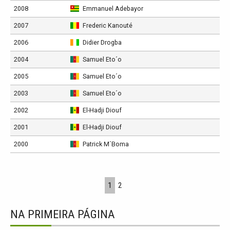
2008
Emmanuel Adebayor
2007
Frederic Kanouté
2006
Didier Drogba
2004
Samuel Eto´o
2005
Samuel Eto´o
2003
Samuel Eto´o
2002
El-Hadji Diouf
2001
El-Hadji Diouf
2000
Patrick M´Boma
1
2
NA PRIMEIRA PÁGINA