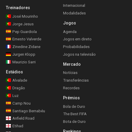
Internacional
Treinadores
Modalidades
José Mourinho
Jogos
Jorge Jesus
Pep Guardiola
Agenda
Ernesto Valverde
Jogos em direto
Zinedine Zidane
Probabilidades
Jurgen Klopp
Jogos na televisão
Maurizio Sarri
Mercado
Estádios
Notícias
Alvalade
Transferências
Dragão
Recordes
Luz
Prémios
Camp Nou
Bola de Ouro
Santiago Bernabéu
The Best FIFA
Anfield Road
Bota de Ouro
Etihad
Rankings