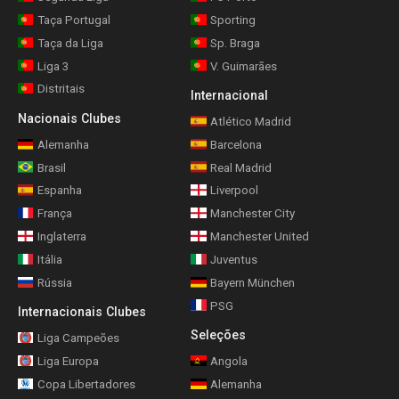
Taça Portugal
Sporting
Taça da Liga
Sp. Braga
Liga 3
V. Guimarães
Distritais
Internacional
Nacionais Clubes
Atlético Madrid
Alemanha
Barcelona
Brasil
Real Madrid
Espanha
Liverpool
França
Manchester City
Inglaterra
Manchester United
Itália
Juventus
Rússia
Bayern München
PSG
Internacionais Clubes
Seleções
Liga Campeões
Liga Europa
Angola
Copa Libertadores
Alemanha