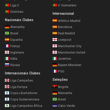
Liga 3
V. Guimarães
Distritais
Internacional
Nacionais Clubes
Atlético Madrid
Alemanha
Barcelona
Brasil
Real Madrid
Espanha
Liverpool
França
Manchester City
Inglaterra
Manchester United
Itália
Juventus
Rússia
Bayern München
PSG
Internacionais Clubes
Seleções
Liga Campeões
Liga Europa
Angola
Copa Libertadores
Alemanha
Copa Sudamericana
Brasil
Liga Campeões África
Cabo Verde