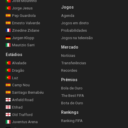
José Mourinho
Jogos
Jorge Jesus
Pep Guardiola
Agenda
Ernesto Valverde
Jogos em direto
Zinedine Zidane
Probabilidades
Jurgen Klopp
Jogos na televisão
Maurizio Sarri
Mercado
Estádios
Notícias
Alvalade
Transferências
Dragão
Recordes
Luz
Prémios
Camp Nou
Bola de Ouro
Santiago Bernabéu
The Best FIFA
Anfield Road
Bota de Ouro
Etihad
Rankings
Old Trafford
Ranking FIFA
Juventus Arena