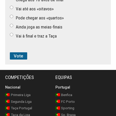
Vai até aos «oitavos»
Pode chegar aos «quartos»
Ainda joga as meias-finais
Vai à final e traz a Taça
COMPETIÇÕES
EQUIPAS
Nacional
Portugal
Primeira Liga
Benfica
Segunda Liga
FC Porto
Taça Portugal
Sporting
Taça da Liga
Sp. Braga