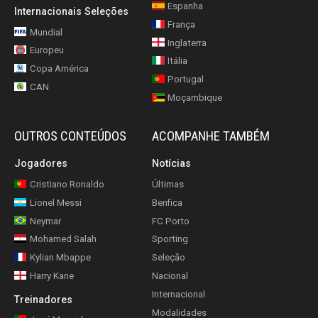
Espanha
Internacionais Seleções
França
Mundial
Inglaterra
Europeu
Itália
Copa América
Portugal
CAN
Moçambique
OUTROS CONTEÚDOS
ACOMPANHE TAMBÉM
Jogadores
Notícias
Cristiano Ronaldo
Últimas
Lionel Messi
Benfica
Neymar
FC Porto
Mohamed Salah
Sporting
Kylian Mbappe
Seleção
Harry Kane
Nacional
Internacional
Treinadores
Modalidades