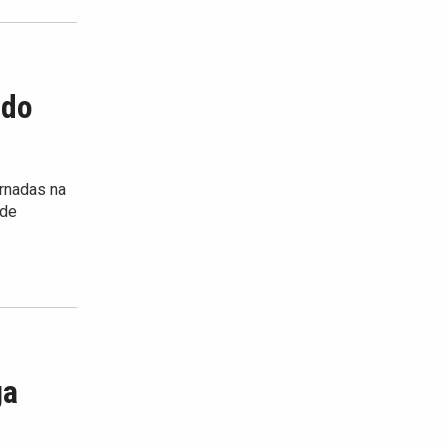
 do
ornadas na
 de
ga