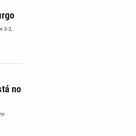
urgo
r 3-2,
stá no
 no