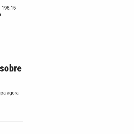
m 198,15
a
 sobre
ipa agora