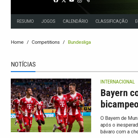
RESUMO
JOGOS
CALENDÁRIO
CLASSIFICAÇÃO
E
Home
Competitions
Bundesliga
NOTÍCIAS
INTERNACIONAL
Bayern co
bicampeo
O Bayern de Muni
após o inesperad
bávaro com a che