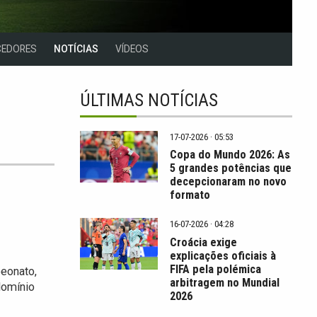
CEDORES
NOTÍCIAS
VÍDEOS
ÚLTIMAS NOTÍCIAS
17-07-2026 · 05:53
Copa do Mundo 2026: As
5 grandes potências que
decepcionaram no novo
formato
16-07-2026 · 04:28
Croácia exige
explicações oficiais à
FIFA pela polémica
eonato,
arbitragem no Mundial
domínio
2026