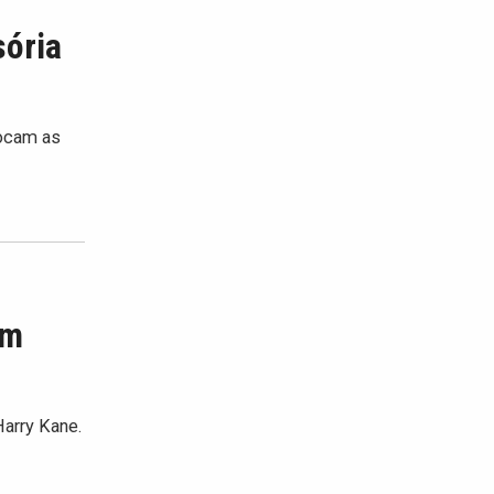
sória
locam as
om
Harry Kane.