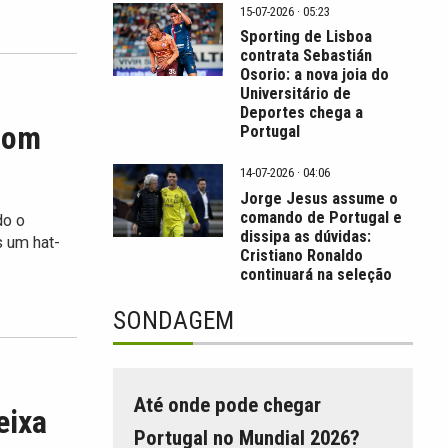
15-07-2026 · 05:23
Sporting de Lisboa
contrata Sebastián
Osorio: a nova joia do
Universitário de
Deportes chega a
 com
Portugal
14-07-2026 · 04:06
Jorge Jesus assume o
comando de Portugal e
do o
dissipa as dúvidas:
s um hat-
Cristiano Ronaldo
continuará na seleção
SONDAGEM
Até onde pode chegar
eixa
Portugal no Mundial 2026?