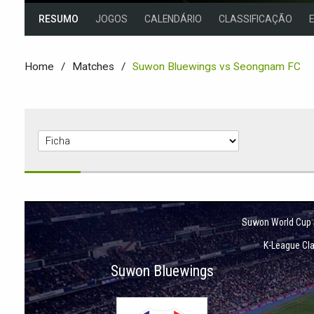
RESUMO
JOGOS
CALENDÁRIO
CLASSIFICAÇÃO
Home
Matches
Suwon Bluewings vs Seongnam FC
Suwon World Cup
K-League Cl
Suwon Bluewings