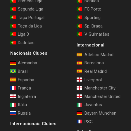
Primeira Liga
Benfica
Segunda Liga
FC Porto
Taça Portugal
Sporting
Taça da Liga
Sp. Braga
Liga 3
V. Guimarães
Distritais
Internacional
Nacionais Clubes
Atlético Madrid
Alemanha
Barcelona
Brasil
Real Madrid
Espanha
Liverpool
França
Manchester City
Inglaterra
Manchester United
Itália
Juventus
Rússia
Bayern München
PSG
Internacionais Clubes