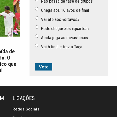
Não passa da fase de grupos
Chega aos 16 avos de final
Vai até aos «oitavos»
Pode chegar aos «quartos»
Ainda joga as meias-finais
Vai à final e traz a Taça
aída de
do: O
ico que
l
ÉM
LIGAÇÕES
Redes Sociais