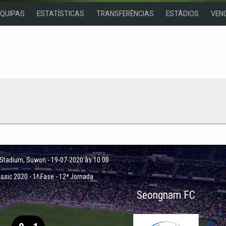
EQUIPAS
ESTATÍSTICAS
TRANSFERÊNCIAS
ESTÁDIOS
VEN
 Stadium
, Suwon - 19-07-2020 às 10:00
assic 2020
-
1ª Fase - 12ª Jornada
Seongnam FC