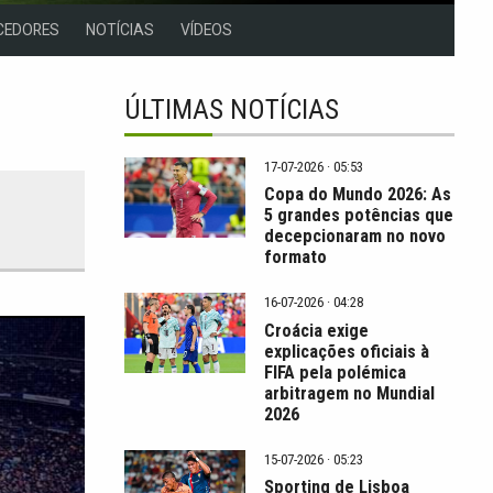
CEDORES
NOTÍCIAS
VÍDEOS
ÚLTIMAS NOTÍCIAS
17-07-2026 · 05:53
Copa do Mundo 2026: As
5 grandes potências que
decepcionaram no novo
formato
16-07-2026 · 04:28
Croácia exige
explicações oficiais à
FIFA pela polémica
arbitragem no Mundial
2026
15-07-2026 · 05:23
Sporting de Lisboa