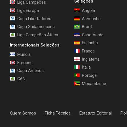
Seleções
Liga Campeões
Liga Europa
Angola
Copa Libertadores
Alemanha
Copa Sudamericana
Brasil
Liga Campeões África
Cabo Verde
Espanha
Internacionais Seleções
França
Mundial
Inglaterra
Europeu
Itália
Copa América
Portugal
CAN
Moçambique
Quem Somos
Ficha Técnica
Estatuto Editorial
Pol