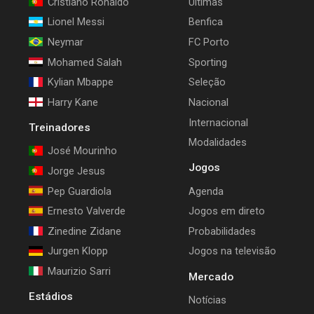
Cristiano Ronaldo
Últimas
Lionel Messi
Benfica
Neymar
FC Porto
Mohamed Salah
Sporting
Kylian Mbappe
Seleção
Harry Kane
Nacional
Internacional
Treinadores
Modalidades
José Mourinho
Jogos
Jorge Jesus
Pep Guardiola
Agenda
Ernesto Valverde
Jogos em direto
Zinedine Zidane
Probabilidades
Jurgen Klopp
Jogos na televisão
Maurizio Sarri
Mercado
Estádios
Notícias