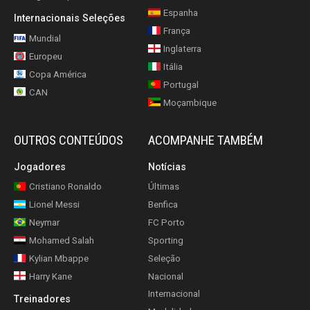
Espanha
Internacionais Seleções
França
Mundial
Inglaterra
Europeu
Itália
Copa América
Portugal
CAN
Moçambique
OUTROS CONTEÚDOS
ACOMPANHE TAMBÉM
Jogadores
Notícias
Cristiano Ronaldo
Últimas
Lionel Messi
Benfica
Neymar
FC Porto
Mohamed Salah
Sporting
Kylian Mbappe
Seleção
Harry Kane
Nacional
Internacional
Treinadores