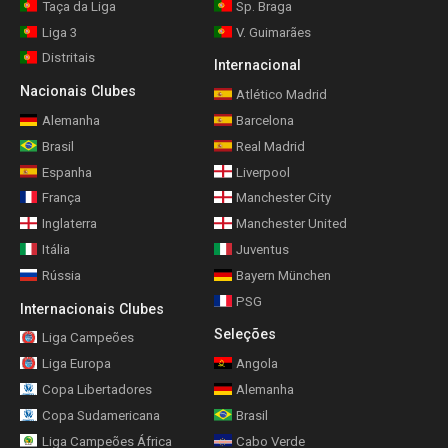
Taça da Liga
Sp. Braga
Liga 3
V. Guimarães
Distritais
Internacional
Nacionais Clubes
Atlético Madrid
Alemanha
Barcelona
Brasil
Real Madrid
Espanha
Liverpool
França
Manchester City
Inglaterra
Manchester United
Itália
Juventus
Rússia
Bayern München
PSG
Internacionais Clubes
Seleções
Liga Campeões
Liga Europa
Angola
Copa Libertadores
Alemanha
Copa Sudamericana
Brasil
Liga Campeões África
Cabo Verde