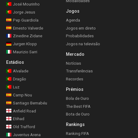
Modalidades
José Mourinho
Jogos
Jorge Jesus
Pep Guardiola
Agenda
Ernesto Valverde
Jogos em direto
Zinedine Zidane
Probabilidades
Jurgen Klopp
Jogos na televisão
Maurizio Sarri
Mercado
Estádios
Notícias
Alvalade
Transferências
Dragão
Recordes
Luz
Prémios
Camp Nou
Bola de Ouro
Santiago Bernabéu
The Best FIFA
Anfield Road
Bota de Ouro
Etihad
Rankings
Old Trafford
Ranking FIFA
Juventus Arena