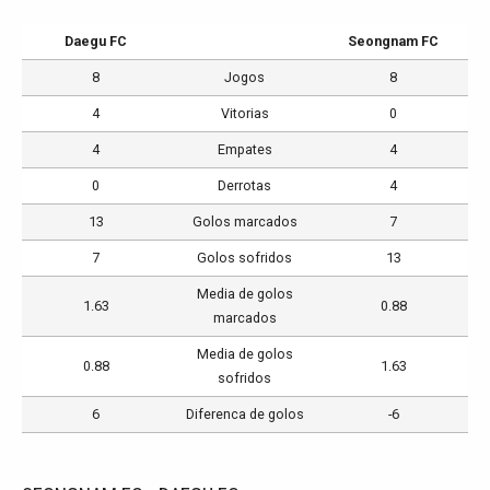
Daegu FC
Seongnam FC
8
Jogos
8
4
Vitorias
0
4
Empates
4
0
Derrotas
4
13
Golos marcados
7
7
Golos sofridos
13
Media de golos
1.63
0.88
marcados
Media de golos
0.88
1.63
sofridos
6
Diferenca de golos
-6