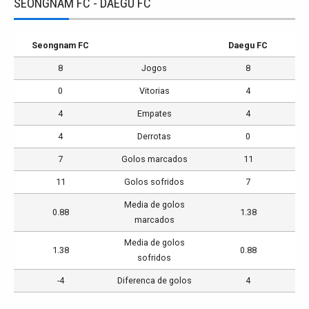
SEONGNAM FC - DAEGU FC
Seongnam FC
Daegu FC
8
Jogos
8
0
Vitorias
4
4
Empates
4
4
Derrotas
0
7
Golos marcados
11
11
Golos sofridos
7
Media de golos
0.88
1.38
marcados
Media de golos
1.38
0.88
sofridos
-4
Diferenca de golos
4