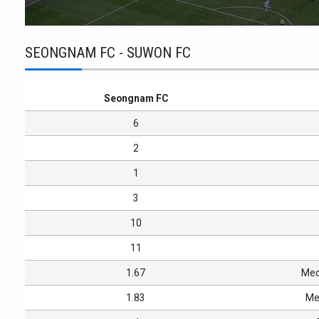
SEONGNAM FC - SUWON FC
Seongnam FC
6
2
1
3
10
11
1.67
Med
1.83
Med