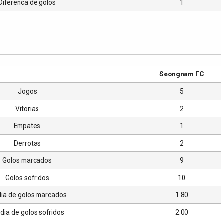
Diferenca de golos
1
Seongnam FC
Jogos
5
Vitorias
2
Empates
1
Derrotas
2
Golos marcados
9
Golos sofridos
10
ia de golos marcados
1.80
ia de golos sofridos
2.00