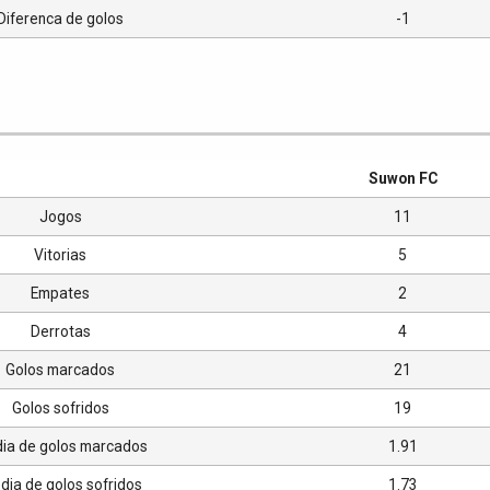
Diferenca de golos
-1
Suwon FC
Jogos
11
Vitorias
5
Empates
2
Derrotas
4
Golos marcados
21
Golos sofridos
19
ia de golos marcados
1.91
ia de golos sofridos
1.73