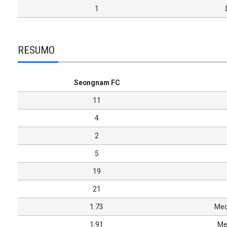
1
RESUMO
Seongnam FC
11
4
2
5
19
21
1.73
Med
1.91
Med