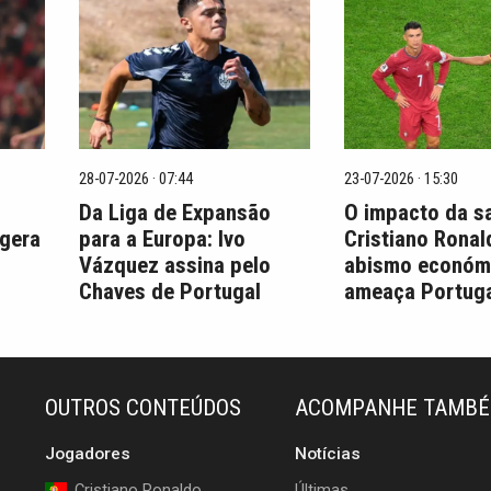
28-07-2026 · 07:44
23-07-2026 · 15:30
Da Liga de Expansão
O impacto da s
 gera
para a Europa: Ivo
Cristiano Ronal
Vázquez assina pelo
abismo económ
Chaves de Portugal
ameaça Portuga
OUTROS CONTEÚDOS
ACOMPANHE TAMB
Jogadores
Notícias
Cristiano Ronaldo
Últimas