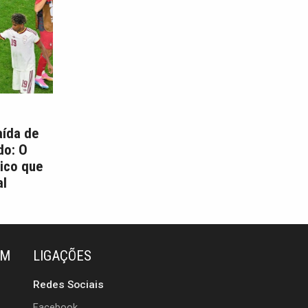
aída de
do: O
ico que
l
ÉM
LIGAÇÕES
Redes Sociais
Facebook