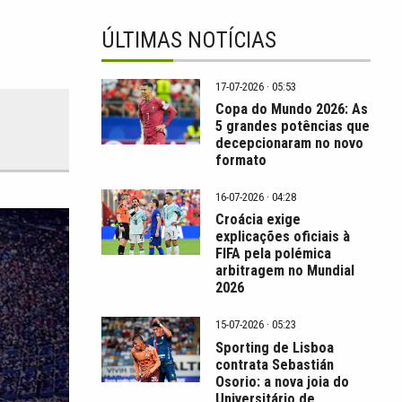
ÚLTIMAS NOTÍCIAS
17-07-2026 · 05:53
Copa do Mundo 2026: As
5 grandes potências que
decepcionaram no novo
formato
16-07-2026 · 04:28
Croácia exige
explicações oficiais à
FIFA pela polémica
arbitragem no Mundial
2026
15-07-2026 · 05:23
Sporting de Lisboa
contrata Sebastián
Osorio: a nova joia do
Universitário de