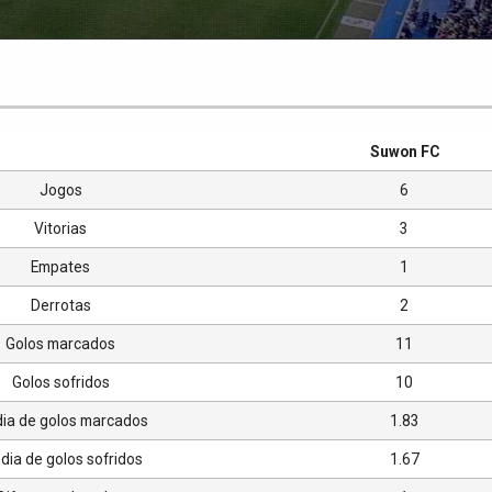
Suwon FC
Jogos
6
Vitorias
3
Empates
1
Derrotas
2
Golos marcados
11
Golos sofridos
10
ia de golos marcados
1.83
ia de golos sofridos
1.67