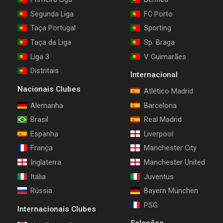
Segunda Liga
FC Porto
Taça Portugal
Sporting
Taça da Liga
Sp. Braga
Liga 3
V. Guimarães
Distritais
Internacional
Nacionais Clubes
Atlético Madrid
Alemanha
Barcelona
Brasil
Real Madrid
Espanha
Liverpool
França
Manchester City
Inglaterra
Manchester United
Itália
Juventus
Rússia
Bayern München
PSG
Internacionais Clubes