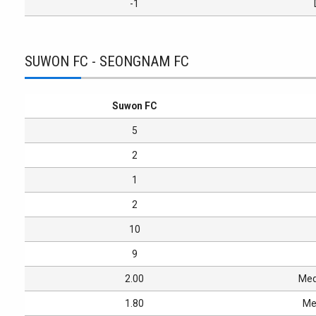
-1
SUWON FC - SEONGNAM FC
Suwon FC
5
2
1
2
10
9
2.00
Med
1.80
Med