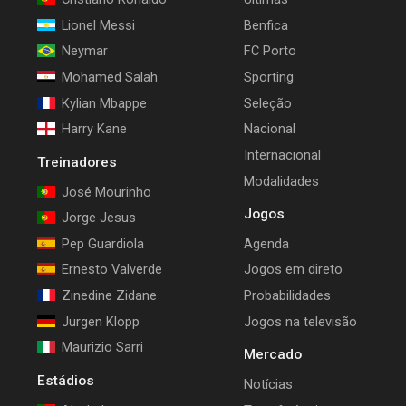
Lionel Messi
Benfica
Neymar
FC Porto
Mohamed Salah
Sporting
Kylian Mbappe
Seleção
Harry Kane
Nacional
Internacional
Treinadores
Modalidades
José Mourinho
Jogos
Jorge Jesus
Pep Guardiola
Agenda
Ernesto Valverde
Jogos em direto
Zinedine Zidane
Probabilidades
Jurgen Klopp
Jogos na televisão
Maurizio Sarri
Mercado
Estádios
Notícias