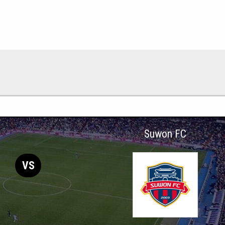
Suwon FC
VS