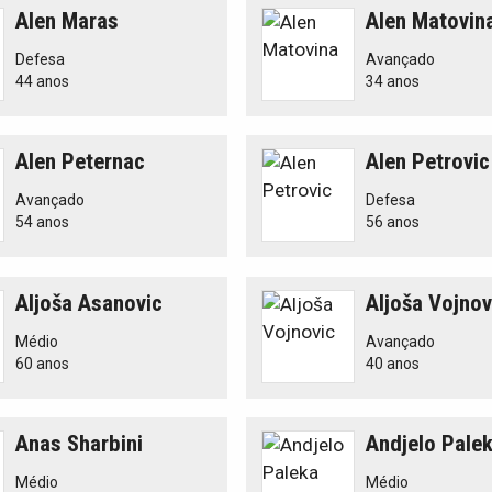
Alen Maras
Alen Matovin
Defesa
Avançado
44 anos
34 anos
Alen Peternac
Alen Petrovic
Avançado
Defesa
54 anos
56 anos
Aljoša Asanovic
Aljoša Vojnov
Médio
Avançado
60 anos
40 anos
Anas Sharbini
Andjelo Pale
Médio
Médio