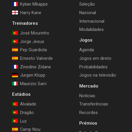
Kylian Mbappe
Seleção
Harry Kane
Nacional
Internacional
Treinadores
Modalidades
José Mourinho
Jogos
Jorge Jesus
Pep Guardiola
Agenda
Ernesto Valverde
Jogos em direto
Zinedine Zidane
Probabilidades
Jurgen Klopp
Jogos na televisão
Maurizio Sarri
Mercado
Estádios
Notícias
Alvalade
Transferências
Dragão
Recordes
Luz
Prémios
Camp Nou