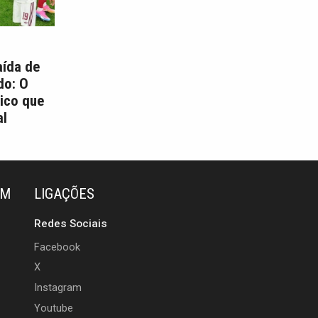
aída de
do: O
ico que
l
ÉM
LIGAÇÕES
Redes Sociais
Facebook
X
Instagram
Youtube