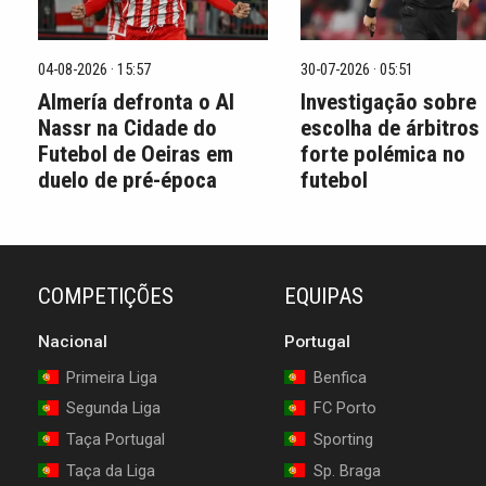
04-08-2026 · 15:57
30-07-2026 · 05:51
Almería defronta o Al
Investigação sobre
Nassr na Cidade do
escolha de árbitros
Futebol de Oeiras em
forte polémica no
duelo de pré-época
futebol
COMPETIÇÕES
EQUIPAS
Nacional
Portugal
Primeira Liga
Benfica
Segunda Liga
FC Porto
Taça Portugal
Sporting
Taça da Liga
Sp. Braga