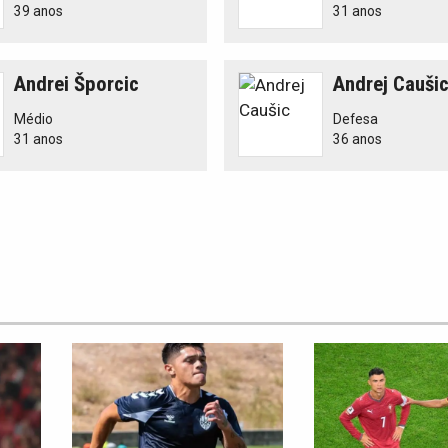
39 anos
31 anos
Andrei Šporcic
Andrej Cauši
Médio
Defesa
31 anos
36 anos