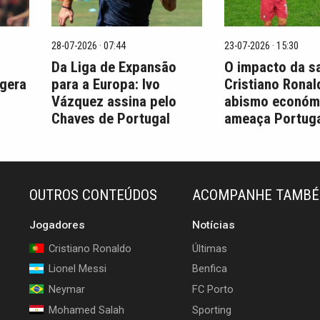
28-07-2026 · 07:44
23-07-2026 · 15:30
Da Liga de Expansão
O impacto da s
 gera
para a Europa: Ivo
Cristiano Ronal
Vázquez assina pelo
abismo económ
Chaves de Portugal
ameaça Portuga
OUTROS CONTEÚDOS
ACOMPANHE TAMB
Jogadores
Notícias
Cristiano Ronaldo
Últimas
Lionel Messi
Benfica
Neymar
FC Porto
Mohamed Salah
Sporting