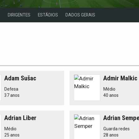
S
DIRIGENTES
ESTÁDIOS
DADOS GERAIS
Adam Sušac
Admir Malkic
Defesa
Médio
37 anos
40 anos
Adrian Liber
Adrian Sempe
Médio
Guarda redes
25 anos
28 anos