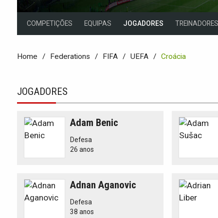
COMPETIÇÕES
EQUIPAS
JOGADORES
TREINADORE
Home
Federations
FIFA
UEFA
Croácia
JOGADORES
Adam Benic
Defesa
26 anos
Adnan Aganovic
Defesa
38 anos