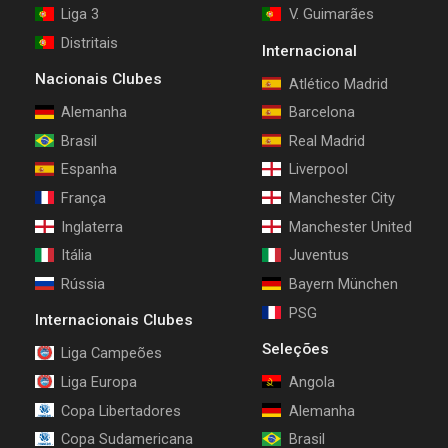
Liga 3
V. Guimarães
Distritais
Internacional
Nacionais Clubes
Atlético Madrid
Alemanha
Barcelona
Brasil
Real Madrid
Espanha
Liverpool
França
Manchester City
Inglaterra
Manchester United
Itália
Juventus
Rússia
Bayern München
PSG
Internacionais Clubes
Seleções
Liga Campeões
Liga Europa
Angola
Copa Libertadores
Alemanha
Copa Sudamericana
Brasil