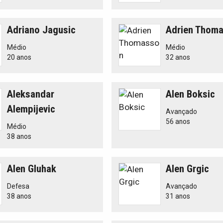
Adriano Jagusic
Adrien Thom
Médio
Médio
20 anos
32 anos
Aleksandar
Alen Boksic
Alempijevic
Avançado
56 anos
Médio
38 anos
Alen Gluhak
Alen Grgic
Defesa
Avançado
38 anos
31 anos