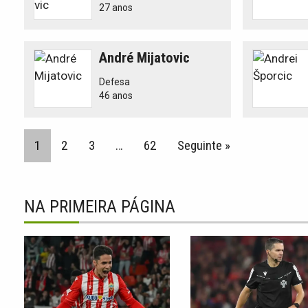
27 anos
André Mijatovic
Defesa
46 anos
1
2
3
…
62
Seguinte »
NA PRIMEIRA PÁGINA