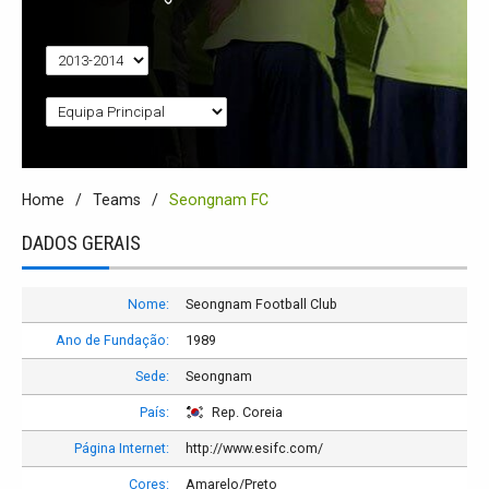
Home
Teams
Seongnam FC
DADOS GERAIS
Nome:
Seongnam Football Club
Ano de Fundação:
1989
Sede:
Seongnam
País:
Rep. Coreia
Página Internet:
http://www.esifc.com/
Cores:
Amarelo/Preto