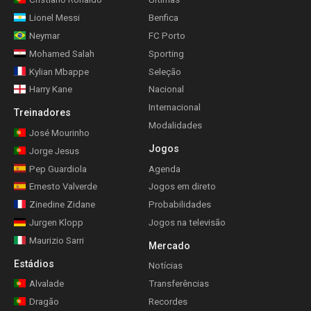
Lionel Messi
Benfica
Neymar
FC Porto
Mohamed Salah
Sporting
Kylian Mbappe
Seleção
Harry Kane
Nacional
Internacional
Treinadores
Modalidades
José Mourinho
Jogos
Jorge Jesus
Pep Guardiola
Agenda
Ernesto Valverde
Jogos em direto
Zinedine Zidane
Probabilidades
Jurgen Klopp
Jogos na televisão
Maurizio Sarri
Mercado
Estádios
Notícias
Alvalade
Transferências
Dragão
Recordes