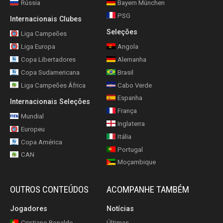
Rússia
Bayern München
PSG
Internacionais Clubes
Seleções
Liga Campeões
Liga Europa
Angola
Copa Libertadores
Alemanha
Copa Sudamericana
Brasil
Liga Campeões África
Cabo Verde
Espanha
Internacionais Seleções
França
Mundial
Inglaterra
Europeu
Itália
Copa América
Portugal
CAN
Moçambique
OUTROS CONTEÚDOS
ACOMPANHE TAMBÉM
Jogadores
Notícias
Cristiano Ronaldo
Últimas