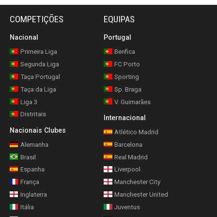
COMPETIÇÕES
EQUIPAS
Nacional
Portugal
Primeira Liga
Benfica
Segunda Liga
FC Porto
Taça Portugal
Sporting
Taça da Liga
Sp. Braga
Liga 3
V. Guimarães
Distritais
Internacional
Nacionais Clubes
Atlético Madrid
Alemanha
Barcelona
Brasil
Real Madrid
Espanha
Liverpool
França
Manchester City
Inglaterra
Manchester United
Itália
Juventus