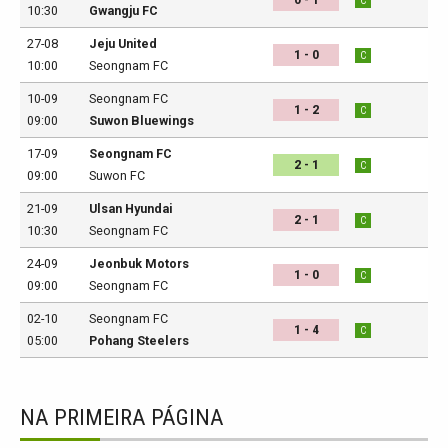
C
10:30
Gwangju FC
27-08
Jeju United
1 - 0
C
10:00
Seongnam FC
10-09
Seongnam FC
1 - 2
C
09:00
Suwon Bluewings
17-09
Seongnam FC
2 - 1
C
09:00
Suwon FC
21-09
Ulsan Hyundai
2 - 1
C
10:30
Seongnam FC
24-09
Jeonbuk Motors
1 - 0
C
09:00
Seongnam FC
02-10
Seongnam FC
1 - 4
C
05:00
Pohang Steelers
NA PRIMEIRA PÁGINA