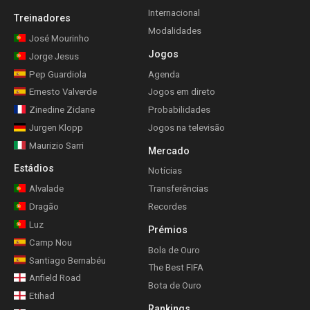
Internacional
Treinadores
Modalidades
José Mourinho
Jogos
Jorge Jesus
Pep Guardiola
Agenda
Ernesto Valverde
Jogos em direto
Zinedine Zidane
Probabilidades
Jurgen Klopp
Jogos na televisão
Maurizio Sarri
Mercado
Estádios
Notícias
Alvalade
Transferências
Dragão
Recordes
Luz
Prémios
Camp Nou
Bola de Ouro
Santiago Bernabéu
The Best FIFA
Anfield Road
Bota de Ouro
Etihad
Rankings