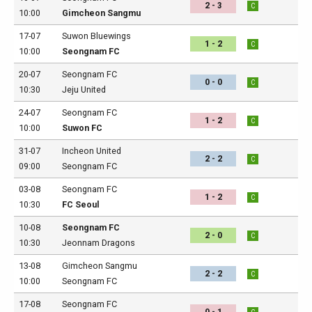
2 - 3
C
10:00
Gimcheon Sangmu
17-07
Suwon Bluewings
1 - 2
C
10:00
Seongnam FC
20-07
Seongnam FC
0 - 0
C
10:30
Jeju United
24-07
Seongnam FC
1 - 2
C
10:00
Suwon FC
31-07
Incheon United
2 - 2
C
09:00
Seongnam FC
03-08
Seongnam FC
1 - 2
C
10:30
FC Seoul
10-08
Seongnam FC
2 - 0
C
10:30
Jeonnam Dragons
13-08
Gimcheon Sangmu
2 - 2
C
10:00
Seongnam FC
17-08
Seongnam FC
0 - 1