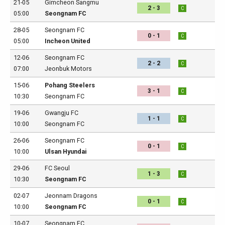
21-05
Gimcheon Sangmu
2 - 3
C
05:00
Seongnam FC
28-05
Seongnam FC
0 - 1
C
05:00
Incheon United
12-06
Seongnam FC
2 - 2
C
07:00
Jeonbuk Motors
15-06
Pohang Steelers
3 - 1
C
10:30
Seongnam FC
19-06
Gwangju FC
1 - 1
C
10:00
Seongnam FC
26-06
Seongnam FC
0 - 1
C
10:00
Ulsan Hyundai
29-06
FC Seoul
1 - 3
C
10:30
Seongnam FC
02-07
Jeonnam Dragons
0 - 1
C
10:00
Seongnam FC
10-07
Seongnam FC