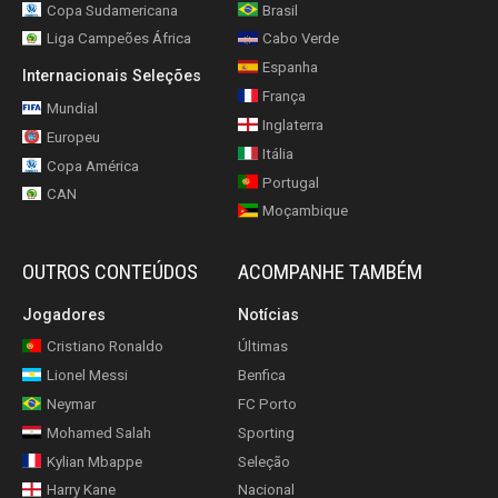
Copa Sudamericana
Brasil
Liga Campeões África
Cabo Verde
Espanha
Internacionais Seleções
França
Mundial
Inglaterra
Europeu
Itália
Copa América
Portugal
CAN
Moçambique
OUTROS CONTEÚDOS
ACOMPANHE TAMBÉM
Jogadores
Notícias
Cristiano Ronaldo
Últimas
Lionel Messi
Benfica
Neymar
FC Porto
Mohamed Salah
Sporting
Kylian Mbappe
Seleção
Harry Kane
Nacional