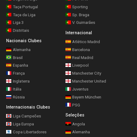
Taça Portugal
Sporting
Taça da Liga
Sp. Braga
Liga 3
V. Guimarães
Distritais
Internacional
Nacionais Clubes
Atlético Madrid
Alemanha
Barcelona
Brasil
Real Madrid
Espanha
Liverpool
França
Manchester City
Inglaterra
Manchester United
Itália
Juventus
Rússia
Bayern München
PSG
Internacionais Clubes
Seleções
Liga Campeões
Liga Europa
Angola
Copa Libertadores
Alemanha