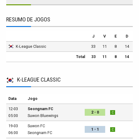
RESUMO DE JOGOS
J
V
E
D
K-League Classic
33
11
8
14
Total
33
11
8
14
K-LEAGUE CLASSIC
Data
Jogo
12-03
Seongnam FC
2 - 0
C
05:00
Suwon Bluewings
19-03
Suwon FC
1 - 1
C
06:00
Seongnam FC