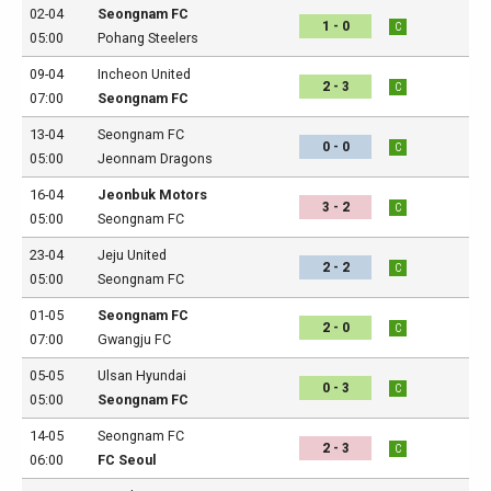
02-04
Seongnam FC
1 - 0
C
05:00
Pohang Steelers
09-04
Incheon United
2 - 3
C
07:00
Seongnam FC
13-04
Seongnam FC
0 - 0
C
05:00
Jeonnam Dragons
16-04
Jeonbuk Motors
3 - 2
C
05:00
Seongnam FC
23-04
Jeju United
2 - 2
C
05:00
Seongnam FC
01-05
Seongnam FC
2 - 0
C
07:00
Gwangju FC
05-05
Ulsan Hyundai
0 - 3
C
05:00
Seongnam FC
14-05
Seongnam FC
2 - 3
C
06:00
FC Seoul