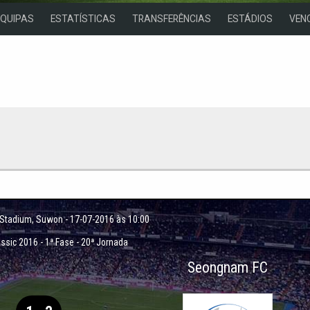
EQUIPAS
ESTATÍSTICAS
TRANSFERÊNCIAS
ESTÁDIOS
VEN
 Stadium
, Suwon - 17-07-2016 às 10:00
assic 2016
-
1ª Fase - 20ª Jornada
Seongnam FC