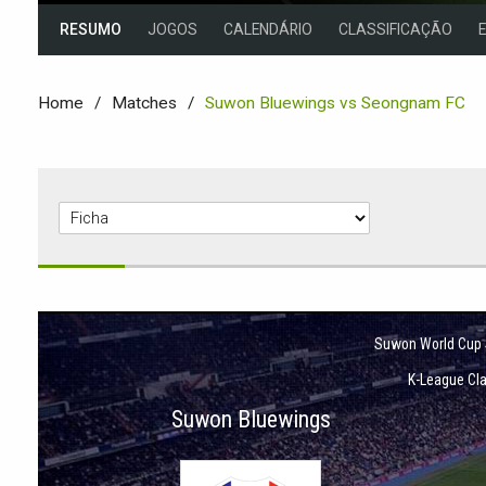
RESUMO
JOGOS
CALENDÁRIO
CLASSIFICAÇÃO
Home
Matches
Suwon Bluewings vs Seongnam FC
Suwon World Cup
K-League Cl
Suwon Bluewings