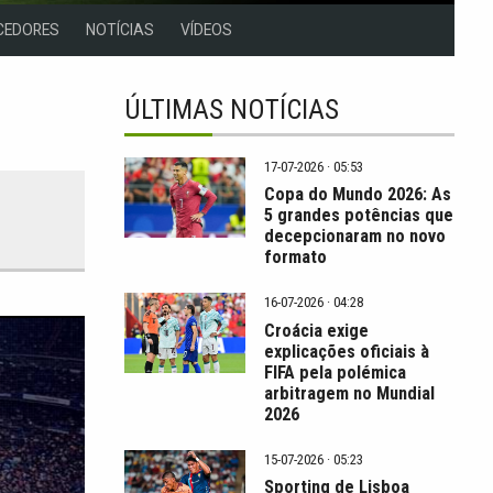
CEDORES
NOTÍCIAS
VÍDEOS
ÚLTIMAS NOTÍCIAS
17-07-2026 · 05:53
Copa do Mundo 2026: As
5 grandes potências que
decepcionaram no novo
formato
16-07-2026 · 04:28
Croácia exige
explicações oficiais à
FIFA pela polémica
arbitragem no Mundial
2026
15-07-2026 · 05:23
Sporting de Lisboa