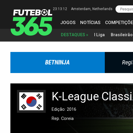
23:13:12
Amsterdam
, Netherlands
JOGOS
NOTÍCIAS
COMPETIÇÕE
I Liga
Brasileirão
DESTAQUES »
BETNINJA
Regi
K-League Classi
Edição: 2016
Rep. Coreia