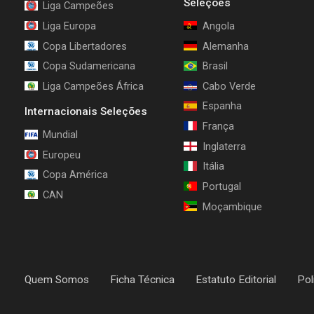
Seleções
Liga Campeões
Liga Europa
Angola
Copa Libertadores
Alemanha
Copa Sudamericana
Brasil
Liga Campeões África
Cabo Verde
Espanha
Internacionais Seleções
França
Mundial
Inglaterra
Europeu
Itália
Copa América
Portugal
CAN
Moçambique
Quem Somos
Ficha Técnica
Estatuto Editorial
Pol