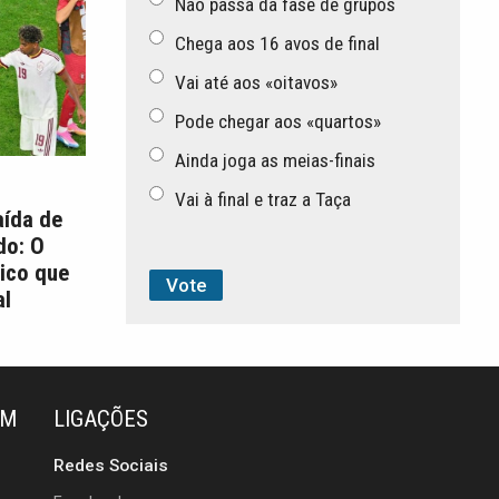
Não passa da fase de grupos
Chega aos 16 avos de final
Vai até aos «oitavos»
Pode chegar aos «quartos»
Ainda joga as meias-finais
Vai à final e traz a Taça
aída de
do: O
ico que
l
ÉM
LIGAÇÕES
Redes Sociais