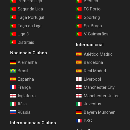
Primeira Liga
Benfica
Segunda Liga
FC Porto
Taça Portugal
Sporting
Taça da Liga
Sp. Braga
Liga 3
V. Guimarães
Distritais
Internacional
Nacionais Clubes
Atlético Madrid
Alemanha
Barcelona
Brasil
Real Madrid
Espanha
Liverpool
França
Manchester City
Inglaterra
Manchester United
Itália
Juventus
Rússia
Bayern München
PSG
Internacionais Clubes