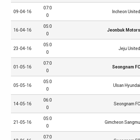
07:0
09-04-16
Incheon Unite
0
05:0
16-04-16
Jeonbuk Motor
0
05:0
23-04-16
Jeju Unite
0
07:0
01-05-16
Seongnam F
0
05:0
05-05-16
Ulsan Hyunda
0
06:0
14-05-16
Seongnam F
0
05:0
21-05-16
Gimcheon Sangm
0
07:0