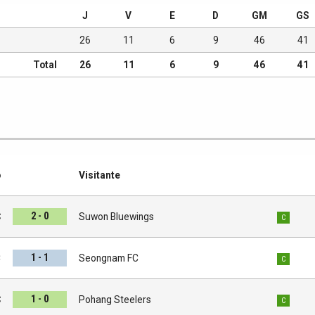
J
V
E
D
GM
GS
26
11
6
9
46
41
Total
26
11
6
9
46
41
o
Visitante
2 - 0
C
Suwon Bluewings
C
1 - 1
C
Seongnam FC
C
1 - 0
C
Pohang Steelers
C