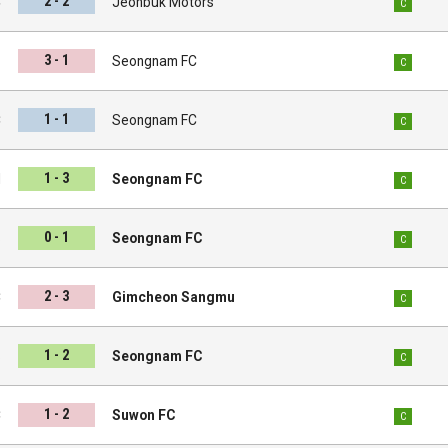
2 - 2
C
Jeonbuk Motors
C
3 - 1
s
Seongnam FC
C
1 - 1
C
Seongnam FC
C
1 - 3
l
Seongnam FC
C
0 - 1
s
Seongnam FC
C
2 - 3
C
Gimcheon Sangmu
C
1 - 2
s
Seongnam FC
C
1 - 2
C
Suwon FC
C