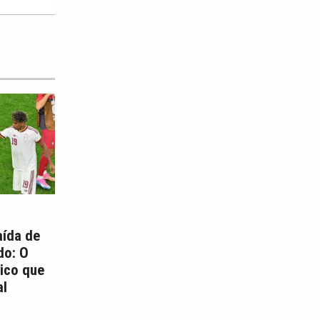
aída de
do: O
ico que
l