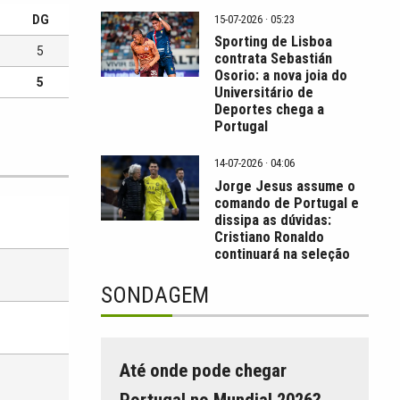
15-07-2026 · 05:23
DG
Sporting de Lisboa
5
contrata Sebastián
Osorio: a nova joia do
5
Universitário de
Deportes chega a
Portugal
14-07-2026 · 04:06
Jorge Jesus assume o
comando de Portugal e
dissipa as dúvidas:
Cristiano Ronaldo
continuará na seleção
SONDAGEM
Até onde pode chegar
Portugal no Mundial 2026?