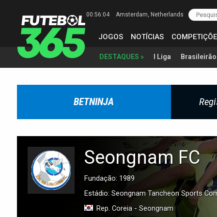
00:56:05
Amsterdam
, Netherlands
JOGOS
NOTÍCIAS
COMPETIÇÕE
I Liga
Brasileirão
DESTAQUES »
BETNINJA
Regi
Seongnam FC
Fundação: 1989
Estádio: Seongnam Tancheon Sports Co
Rep. Coreia - Seongnam