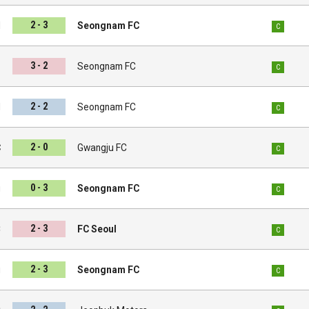
2 - 3
d
Seongnam FC
C
3 - 2
s
Seongnam FC
C
2 - 2
d
Seongnam FC
C
2 - 0
C
Gwangju FC
C
0 - 3
i
Seongnam FC
C
2 - 3
C
FC Seoul
C
2 - 3
u
Seongnam FC
C