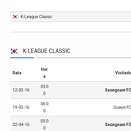
K-League Classic
K-LEAGUE CLASSIC
Hor
Data
Visitad
a
05:0
12-03-16
Seongnam F
0
06:0
19-03-16
Suwon F
0
05:0
02-04-16
Seongnam F
0