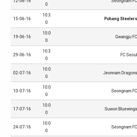
12-06-16
Seongnam F
0
10:3
15-06-16
Pohang Steeler
0
10:0
19-06-16
Gwangju F
0
10:3
29-06-16
FC Seou
0
10:0
02-07-16
Jeonnam Dragon
0
10:0
10-07-16
Seongnam F
0
10:0
17-07-16
Suwon Bluewing
0
10:0
24-07-16
Seongnam F
0