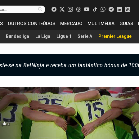
S
OUTROS CONTEÚDOS
MERCADO
MULTIMÉDIA
GUIAS
Bundesliga
La Liga
Ligue 1
Serie A
Premier League
ste-se na BetNinja e receba um fantástico bónus de 100
mplex