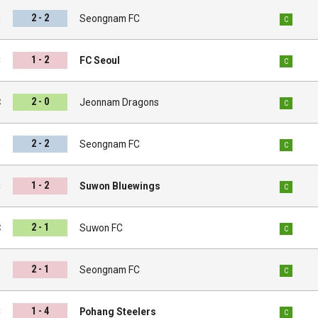
2 - 2
d
Seongnam FC
C
1 - 2
C
FC Seoul
C
2 - 0
C
Jeonnam Dragons
C
2 - 2
u
Seongnam FC
C
1 - 2
C
Suwon Bluewings
C
2 - 1
C
Suwon FC
C
2 - 1
i
Seongnam FC
C
1 - 4
C
Pohang Steelers
C