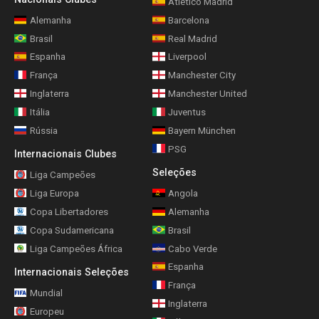
Atlético Madrid
Alemanha
Barcelona
Brasil
Real Madrid
Espanha
Liverpool
França
Manchester City
Inglaterra
Manchester United
Itália
Juventus
Rússia
Bayern München
PSG
Internacionais Clubes
Seleções
Liga Campeões
Liga Europa
Angola
Copa Libertadores
Alemanha
Copa Sudamericana
Brasil
Liga Campeões África
Cabo Verde
Espanha
Internacionais Seleções
França
Mundial
Inglaterra
Europeu