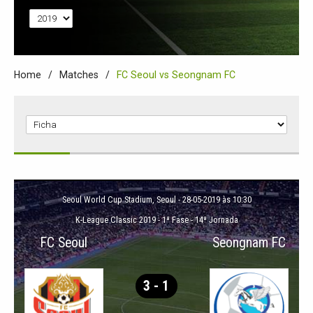
Home
Matches
FC Seoul vs Seongnam FC
Seoul World Cup Stadium
, Seoul - 28-05-2019 às 10:30
K-League Classic 2019
-
1ª Fase - 14ª Jornada
FC Seoul
Seongnam FC
3 - 1