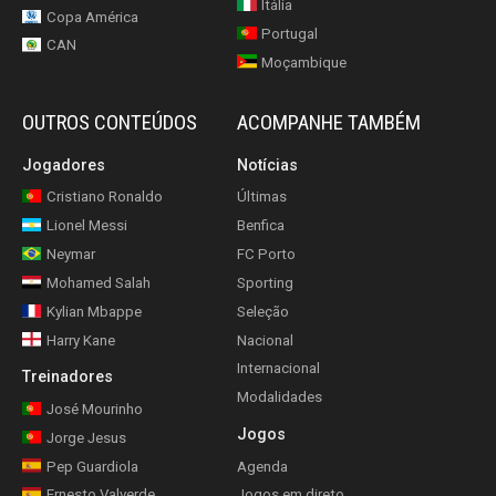
Itália
Copa América
Portugal
CAN
Moçambique
OUTROS CONTEÚDOS
ACOMPANHE TAMBÉM
Jogadores
Notícias
Cristiano Ronaldo
Últimas
Lionel Messi
Benfica
Neymar
FC Porto
Mohamed Salah
Sporting
Kylian Mbappe
Seleção
Harry Kane
Nacional
Internacional
Treinadores
Modalidades
José Mourinho
Jogos
Jorge Jesus
Pep Guardiola
Agenda
Ernesto Valverde
Jogos em direto