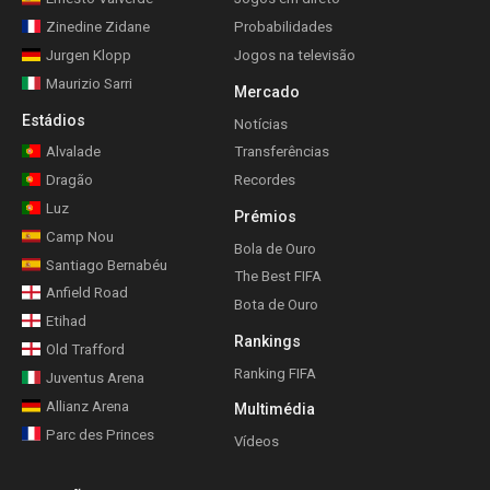
Zinedine Zidane
Probabilidades
Jurgen Klopp
Jogos na televisão
Maurizio Sarri
Mercado
Estádios
Notícias
Alvalade
Transferências
Dragão
Recordes
Luz
Prémios
Camp Nou
Bola de Ouro
Santiago Bernabéu
The Best FIFA
Anfield Road
Bota de Ouro
Etihad
Rankings
Old Trafford
Ranking FIFA
Juventus Arena
Allianz Arena
Multimédia
Parc des Princes
Vídeos