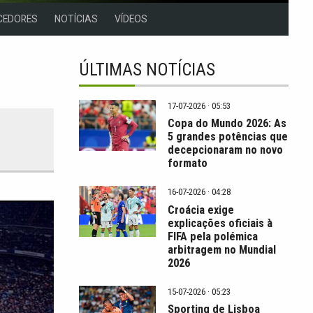
CEDORES
NOTÍCIAS
VÍDEOS
ÚLTIMAS NOTÍCIAS
17-07-2026 · 05:53
Copa do Mundo 2026: As
5 grandes potências que
decepcionaram no novo
formato
16-07-2026 · 04:28
Croácia exige
explicações oficiais à
FIFA pela polémica
arbitragem no Mundial
2026
15-07-2026 · 05:23
Sporting de Lisboa