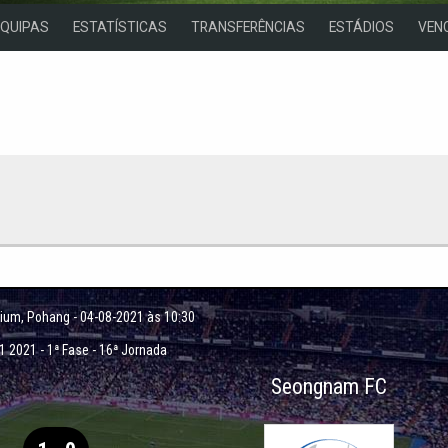
EQUIPAS
ESTATÍSTICAS
TRANSFERÊNCIAS
ESTÁDIOS
VEN
dium
, Pohang - 04-08-2021 às 10:30
 1 2021
-
1ª Fase - 16ª Jornada
Seongnam FC