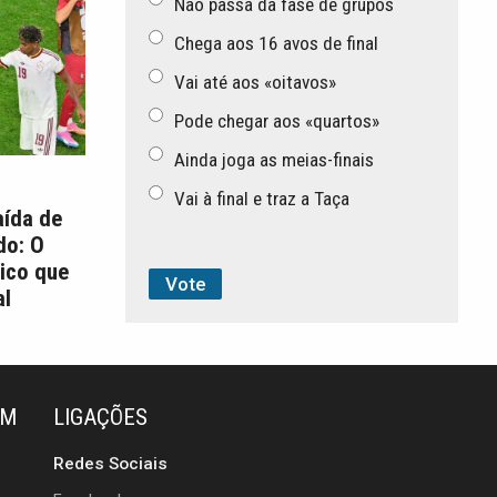
Não passa da fase de grupos
Chega aos 16 avos de final
Vai até aos «oitavos»
Pode chegar aos «quartos»
Ainda joga as meias-finais
Vai à final e traz a Taça
aída de
do: O
ico que
l
ÉM
LIGAÇÕES
Redes Sociais