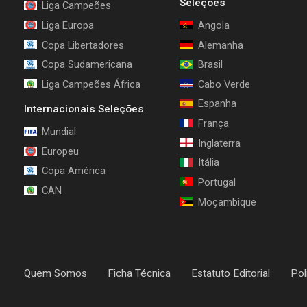
Seleções
Liga Campeões
Liga Europa
Angola
Copa Libertadores
Alemanha
Copa Sudamericana
Brasil
Liga Campeões África
Cabo Verde
Espanha
Internacionais Seleções
França
Mundial
Inglaterra
Europeu
Itália
Copa América
Portugal
CAN
Moçambique
Quem Somos
Ficha Técnica
Estatuto Editorial
Pol