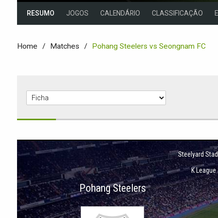
RESUMO
JOGOS
CALENDÁRIO
CLASSIFICAÇÃO
Home
Matches
Pohang Steelers vs Seongnam FC
Steelyard Sta
K League
Pohang Steelers