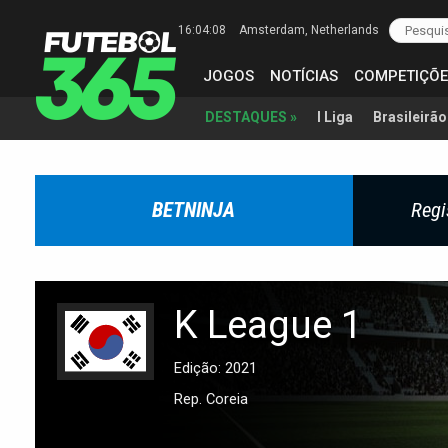
16:04:09
Amsterdam
, Netherlands
JOGOS
NOTÍCIAS
COMPETIÇÕE
I Liga
Brasileirão
DESTAQUES »
BETNINJA
Regi
K League 1
Edição: 2021
Rep. Coreia