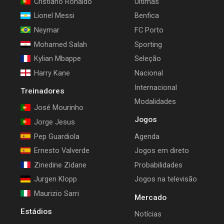
Cristiano Ronaldo
Últimas
Lionel Messi
Benfica
Neymar
FC Porto
Mohamed Salah
Sporting
Kylian Mbappe
Seleção
Harry Kane
Nacional
Internacional
Treinadores
Modalidades
José Mourinho
Jogos
Jorge Jesus
Pep Guardiola
Agenda
Ernesto Valverde
Jogos em direto
Zinedine Zidane
Probabilidades
Jurgen Klopp
Jogos na televisão
Maurizio Sarri
Mercado
Estádios
Notícias