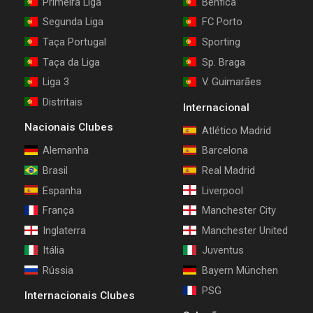
Primeira Liga
Benfica
Segunda Liga
FC Porto
Taça Portugal
Sporting
Taça da Liga
Sp. Braga
Liga 3
V. Guimarães
Distritais
Internacional
Nacionais Clubes
Atlético Madrid
Alemanha
Barcelona
Brasil
Real Madrid
Espanha
Liverpool
França
Manchester City
Inglaterra
Manchester United
Itália
Juventus
Rússia
Bayern München
PSG
Internacionais Clubes