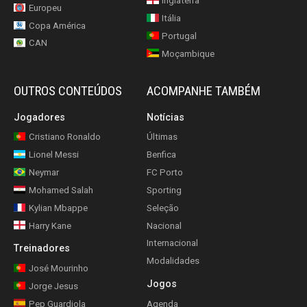
Inglaterra
Europeu
Itália
Copa América
Portugal
CAN
Moçambique
OUTROS CONTEÚDOS
ACOMPANHE TAMBÉM
Jogadores
Notícias
Cristiano Ronaldo
Últimas
Lionel Messi
Benfica
Neymar
FC Porto
Mohamed Salah
Sporting
Kylian Mbappe
Seleção
Harry Kane
Nacional
Internacional
Treinadores
Modalidades
José Mourinho
Jogos
Jorge Jesus
Pep Guardiola
Agenda