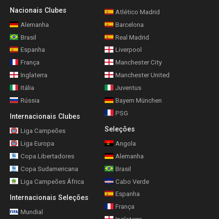
Nacionais Clubes
Atlético Madrid
Alemanha
Barcelona
Brasil
Real Madrid
Espanha
Liverpool
França
Manchester City
Inglaterra
Manchester United
Itália
Juventus
Rússia
Bayern München
PSG
Internacionais Clubes
Seleções
Liga Campeões
Liga Europa
Angola
Copa Libertadores
Alemanha
Copa Sudamericana
Brasil
Liga Campeões África
Cabo Verde
Espanha
Internacionais Seleções
França
Mundial