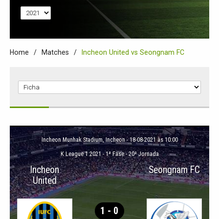
Home
Matches
Incheon United vs Seongnam FC
Incheon Munhak Stadium
, Incheon - 18-08-2021 às 10:00
K League 1 2021
-
1ª Fase - 20ª Jornada
Incheon
Seongnam FC
United
1 - 0