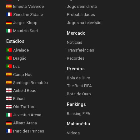
Ernesto Valverde
Jogos em direto
Zinedine Zidane
Probabilidades
Jurgen Klopp
Jogos na televisão
Maurizio Sarri
Mercado
Estádios
Notícias
Alvalade
Transferências
Dragão
Recordes
Luz
Prémios
Camp Nou
Bola de Ouro
Santiago Bernabéu
The Best FIFA
Anfield Road
Bota de Ouro
Etihad
Rankings
Old Trafford
Ranking FIFA
Juventus Arena
Allianz Arena
Multimédia
Parc des Princes
Vídeos