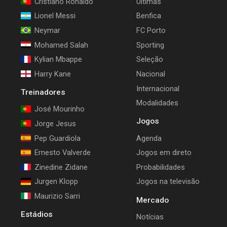
Cristiano Ronaldo
Últimas
Lionel Messi
Benfica
Neymar
FC Porto
Mohamed Salah
Sporting
Kylian Mbappe
Seleção
Harry Kane
Nacional
Internacional
Treinadores
Modalidades
José Mourinho
Jogos
Jorge Jesus
Pep Guardiola
Agenda
Ernesto Valverde
Jogos em direto
Zinedine Zidane
Probabilidades
Jurgen Klopp
Jogos na televisão
Maurizio Sarri
Mercado
Estádios
Notícias