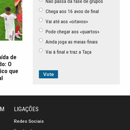
Não passa da fase de grupos
Chega aos 16 avos de final
Vai até aos «oitavos»
Pode chegar aos «quartos»
Ainda joga as meias-finais
Vai à final e traz a Taça
aída de
do: O
ico que
l
ÉM
LIGAÇÕES
Redes Sociais