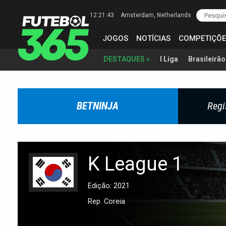
12:21:44
Amsterdam
, Netherlands
JOGOS
NOTÍCIAS
COMPETIÇÕE
I Liga
Brasileirão
DESTAQUES »
BETNINJA
Regi
K League 1
Edição: 2021
Rep. Coreia