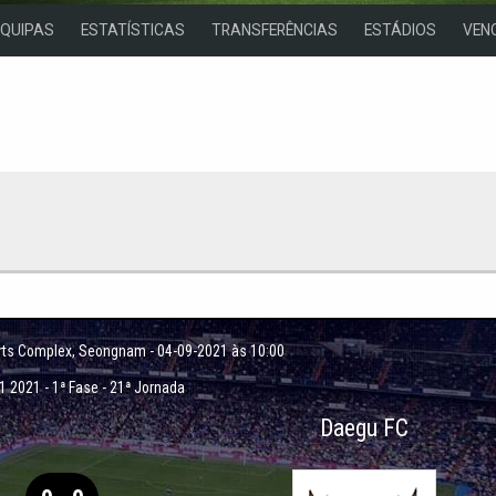
EQUIPAS
ESTATÍSTICAS
TRANSFERÊNCIAS
ESTÁDIOS
VEN
ts Complex
, Seongnam - 04-09-2021 às 10:00
 1 2021
-
1ª Fase - 21ª Jornada
Daegu FC