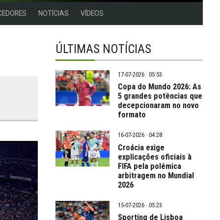
CEDORES
NOTÍCIAS
VÍDEOS
ÚLTIMAS NOTÍCIAS
17-07-2026 · 05:53
Copa do Mundo 2026: As
5 grandes potências que
decepcionaram no novo
formato
16-07-2026 · 04:28
Croácia exige
explicações oficiais à
FIFA pela polémica
arbitragem no Mundial
2026
15-07-2026 · 05:23
Sporting de Lisboa