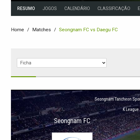
RESUMO
JOGOS
CALENDÁRIO
CLASSIFICAÇÃO
Home
Matches
Seongnam FC vs Daegu FC
Seongnam Tancheon Spor
K League
Seongnam FC