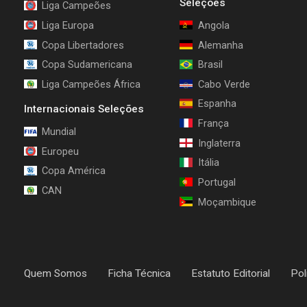
Seleções
Liga Campeões
Liga Europa
Angola
Copa Libertadores
Alemanha
Copa Sudamericana
Brasil
Liga Campeões África
Cabo Verde
Espanha
Internacionais Seleções
França
Mundial
Inglaterra
Europeu
Itália
Copa América
Portugal
CAN
Moçambique
Quem Somos
Ficha Técnica
Estatuto Editorial
Pol