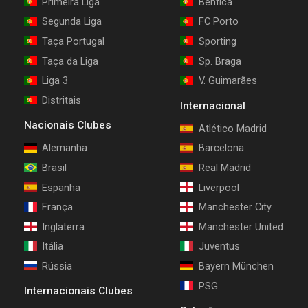
Primeira Liga
Benfica
Segunda Liga
FC Porto
Taça Portugal
Sporting
Taça da Liga
Sp. Braga
Liga 3
V. Guimarães
Distritais
Internacional
Nacionais Clubes
Atlético Madrid
Alemanha
Barcelona
Brasil
Real Madrid
Espanha
Liverpool
França
Manchester City
Inglaterra
Manchester United
Itália
Juventus
Rússia
Bayern München
PSG
Internacionais Clubes