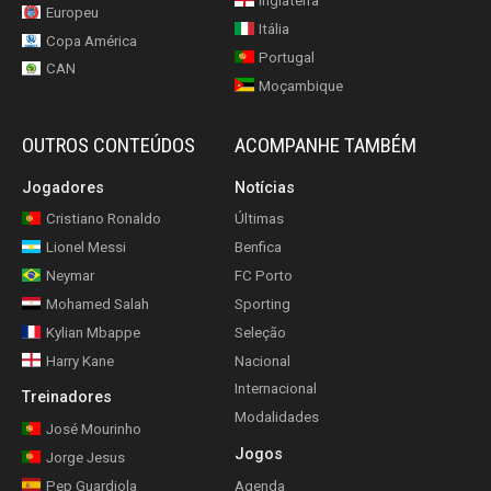
Inglaterra
Europeu
Itália
Copa América
Portugal
CAN
Moçambique
OUTROS CONTEÚDOS
ACOMPANHE TAMBÉM
Jogadores
Notícias
Cristiano Ronaldo
Últimas
Lionel Messi
Benfica
Neymar
FC Porto
Mohamed Salah
Sporting
Kylian Mbappe
Seleção
Harry Kane
Nacional
Internacional
Treinadores
Modalidades
José Mourinho
Jogos
Jorge Jesus
Pep Guardiola
Agenda