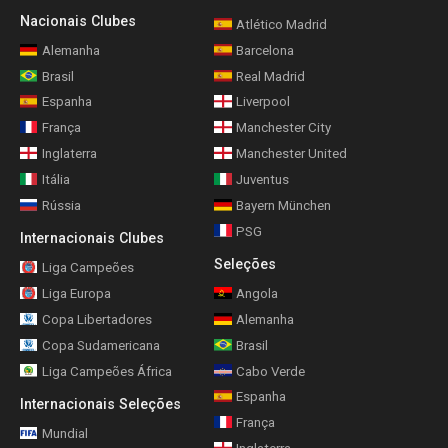
Nacionais Clubes
Atlético Madrid
Alemanha
Barcelona
Brasil
Real Madrid
Espanha
Liverpool
França
Manchester City
Inglaterra
Manchester United
Itália
Juventus
Rússia
Bayern München
PSG
Internacionais Clubes
Seleções
Liga Campeões
Liga Europa
Angola
Copa Libertadores
Alemanha
Copa Sudamericana
Brasil
Liga Campeões África
Cabo Verde
Espanha
Internacionais Seleções
França
Mundial