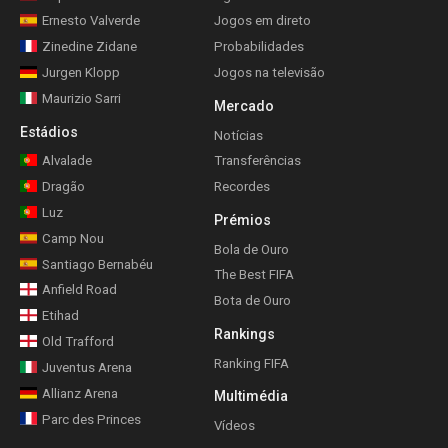
Ernesto Valverde
Jogos em direto
Zinedine Zidane
Probabilidades
Jurgen Klopp
Jogos na televisão
Maurizio Sarri
Mercado
Estádios
Notícias
Alvalade
Transferências
Dragão
Recordes
Luz
Prémios
Camp Nou
Bola de Ouro
Santiago Bernabéu
The Best FIFA
Anfield Road
Bota de Ouro
Etihad
Rankings
Old Trafford
Ranking FIFA
Juventus Arena
Allianz Arena
Multimédia
Parc des Princes
Vídeos