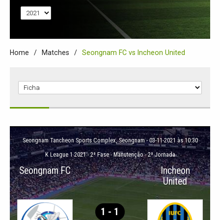
Home
Matches
Seongnam FC vs Incheon United
Seongnam Tancheon Sports Complex
, Seongnam - 03-11-2021 às 10:30
K League 1 2021
-
2ª Fase - Manutenção - 2ª Jornada
Seongnam FC
Incheon
United
1 - 1