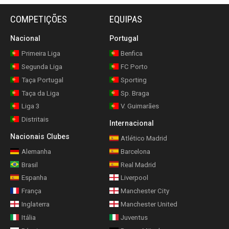
COMPETIÇÕES
EQUIPAS
Nacional
Portugal
Primeira Liga
Benfica
Segunda Liga
FC Porto
Taça Portugal
Sporting
Taça da Liga
Sp. Braga
Liga 3
V. Guimarães
Distritais
Internacional
Nacionais Clubes
Atlético Madrid
Alemanha
Barcelona
Brasil
Real Madrid
Espanha
Liverpool
França
Manchester City
Inglaterra
Manchester United
Itália
Juventus