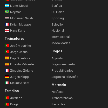
Lionel Messi
Benfica
Neymar
FC Porto
Mohamed Salah
Sporting
Kylian Mbappe
Seleção
Harry Kane
Nacional
Internacional
Treinadores
Modalidades
José Mourinho
Jogos
Jorge Jesus
Pep Guardiola
Agenda
Ernesto Valverde
Jogos em direto
Zinedine Zidane
Probabilidades
Jurgen Klopp
Jogos na televisão
Maurizio Sarri
Mercado
Estádios
Notícias
Alvalade
Transferências
Dragão
Recordes