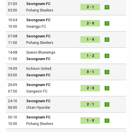
21-03
Seongnam FC
2 - 1
C
05:00
Pohang Steelers
10-04
Seongnam FC
2 - 0
C
10:00
Gwangju FC
07-08
Seongnam FC
1 - 0
C
11:00
Pohang Steelers
14-08
Suwon Bluewings
1 - 2
C
11:00
Seongnam FC
19-09
Incheon United
0 - 1
C
05:00
Seongnam FC
26-09
Seongnam FC
2 - 0
C
07:30
Gangwon FC
24-10
Seongnam FC
2 - 1
C
06:00
Ulsan Hyundai
30-10
Seongnam FC
1 - 0
C
10:00
Pohang Steelers