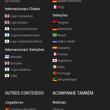
Rússia
Bayern München
PSG
Internacionais Clubes
Seleções
Liga Campeões
Liga Europa
Angola
Copa Libertadores
Alemanha
Copa Sudamericana
Brasil
Liga Campeões África
Cabo Verde
Espanha
Internacionais Seleções
França
Mundial
Inglaterra
Europeu
Itália
Copa América
Portugal
CAN
Moçambique
OUTROS CONTEÚDOS
ACOMPANHE TAMBÉM
Jogadores
Notícias
Cristiano Ronaldo
Últimas