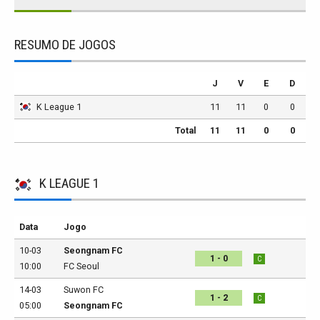
RESUMO DE JOGOS
J
V
E
D
K League 1
11
11
0
0
Total
11
11
0
0
K LEAGUE 1
Data
Jogo
10-03
Seongnam FC
1 - 0
C
10:00
FC Seoul
14-03
Suwon FC
1 - 2
C
05:00
Seongnam FC