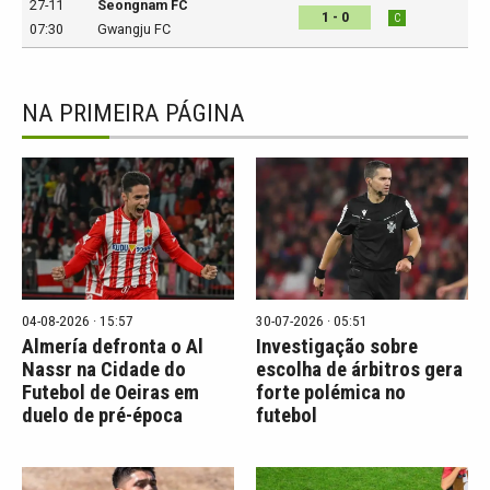
27-11
Seongnam FC
1 - 0
C
07:30
Gwangju FC
NA PRIMEIRA PÁGINA
04-08-2026 · 15:57
30-07-2026 · 05:51
Almería defronta o Al
Investigação sobre
Nassr na Cidade do
escolha de árbitros gera
Futebol de Oeiras em
forte polémica no
duelo de pré-época
futebol