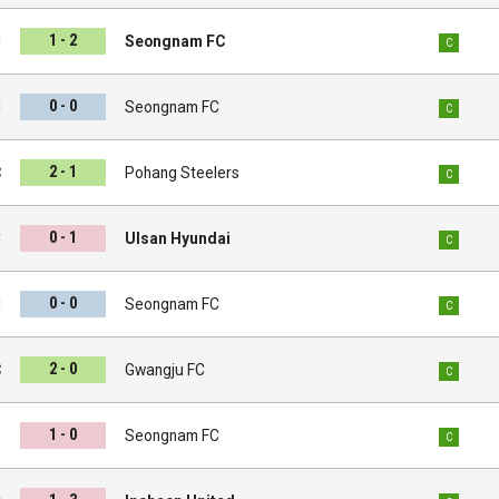
1 - 2
C
Seongnam FC
C
0 - 0
C
Seongnam FC
C
2 - 1
C
Pohang Steelers
C
0 - 1
C
Ulsan Hyundai
C
0 - 0
C
Seongnam FC
C
2 - 0
C
Gwangju FC
C
1 - 0
s
Seongnam FC
C