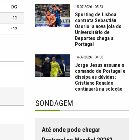
15-07-2026 · 05:23
DG
Sporting de Lisboa
-12
contrata Sebastián
Osorio: a nova joia do
-12
Universitário de
Deportes chega a
Portugal
14-07-2026 · 04:06
Jorge Jesus assume o
comando de Portugal e
dissipa as dúvidas:
Cristiano Ronaldo
continuará na seleção
SONDAGEM
Até onde pode chegar
Portugal no Mundial 2026?