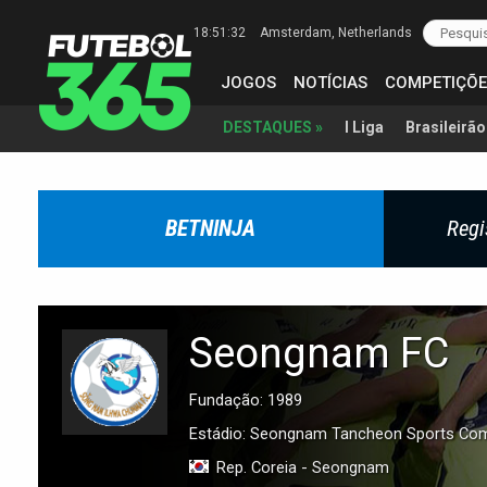
18:51:33
Amsterdam
, Netherlands
JOGOS
NOTÍCIAS
COMPETIÇÕE
I Liga
Brasileirão
DESTAQUES »
BETNINJA
Regi
Seongnam FC
Fundação: 1989
Estádio: Seongnam Tancheon Sports Co
Rep. Coreia - Seongnam