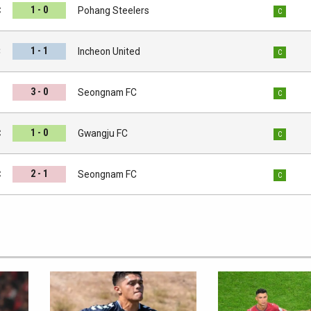
1 - 0
C
Pohang Steelers
C
1 - 1
C
Incheon United
C
3 - 0
l
Seongnam FC
C
1 - 0
C
Gwangju FC
C
2 - 1
C
Seongnam FC
C