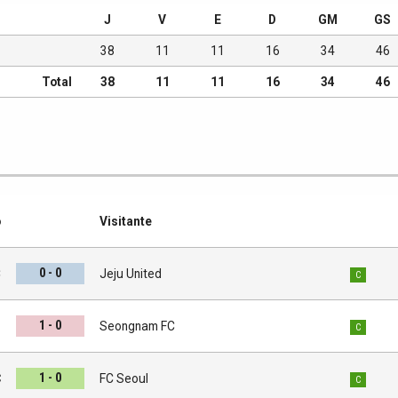
J
V
E
D
GM
GS
38
11
11
16
34
46
Total
38
11
11
16
34
46
o
Visitante
0 - 0
C
Jeju United
C
1 - 0
s
Seongnam FC
C
1 - 0
C
FC Seoul
C