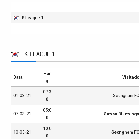
K League 1
K LEAGUE 1
Hor
Data
Visitad
a
07:3
01-03-21
Seongnam F
0
05:0
07-03-21
Suwon Bluewing
0
10:0
10-03-21
Seongnam F
0