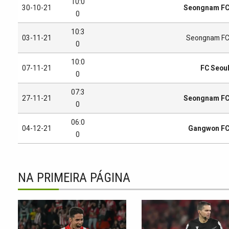
10:0
30-10-21
Seongnam F
0
10:3
03-11-21
Seongnam F
0
10:0
07-11-21
FC Seou
0
07:3
27-11-21
Seongnam F
0
06:0
04-12-21
Gangwon F
0
NA PRIMEIRA PÁGINA