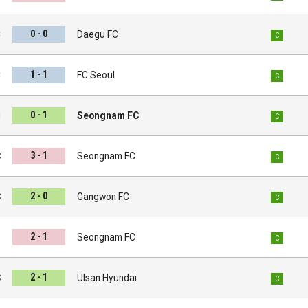
0 - 0
C
Daegu FC
C
1 - 1
C
FC Seoul
C
0 - 1
d
Seongnam FC
C
3 - 1
C
Seongnam FC
C
2 - 0
C
Gangwon FC
C
2 - 1
d
Seongnam FC
C
2 - 1
C
Ulsan Hyundai
C