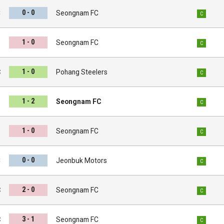
0 - 0
C
Seongnam FC
C
1 - 0
s
Seongnam FC
C
1 - 0
C
Pohang Steelers
C
1 - 2
s
Seongnam FC
C
1 - 0
d
Seongnam FC
C
0 - 0
C
Jeonbuk Motors
C
2 - 0
C
Seongnam FC
C
3 - 1
C
Seongnam FC
C