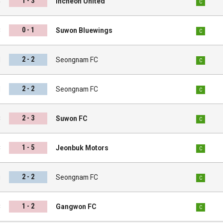
1 - 3
C
Incheon United
C
0 - 1
C
Suwon Bluewings
C
2 - 2
l
Seongnam FC
C
2 - 2
d
Seongnam FC
C
2 - 3
C
Suwon FC
C
1 - 5
C
Jeonbuk Motors
C
2 - 2
i
Seongnam FC
C
1 - 2
C
Gangwon FC
C