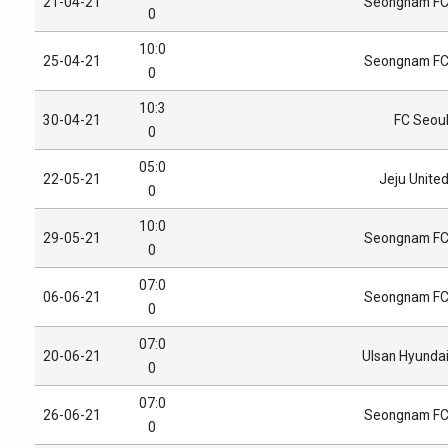
21-04-21
Seongnam F
0
10:0
25-04-21
Seongnam F
0
10:3
30-04-21
FC Seou
0
05:0
22-05-21
Jeju Unite
0
10:0
29-05-21
Seongnam F
0
07:0
06-06-21
Seongnam F
0
07:0
20-06-21
Ulsan Hyunda
0
07:0
26-06-21
Seongnam F
0