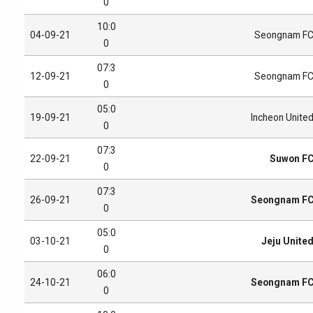
0
10:0
04-09-21
Seongnam F
0
07:3
12-09-21
Seongnam F
0
05:0
19-09-21
Incheon Unite
0
07:3
22-09-21
Suwon F
0
07:3
26-09-21
Seongnam F
0
05:0
03-10-21
Jeju Unite
0
06:0
24-10-21
Seongnam F
0