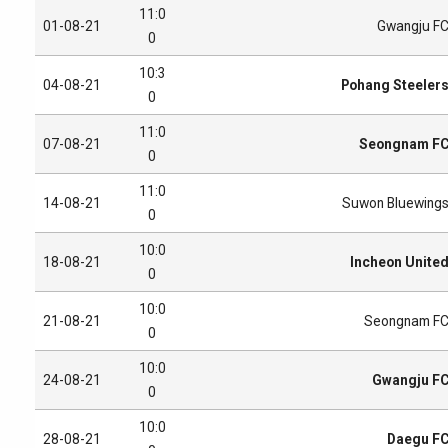
11:0
01-08-21
Gwangju F
0
10:3
04-08-21
Pohang Steeler
0
11:0
07-08-21
Seongnam F
0
11:0
14-08-21
Suwon Bluewing
0
10:0
18-08-21
Incheon Unite
0
10:0
21-08-21
Seongnam F
0
10:0
24-08-21
Gwangju F
0
10:0
28-08-21
Daegu F