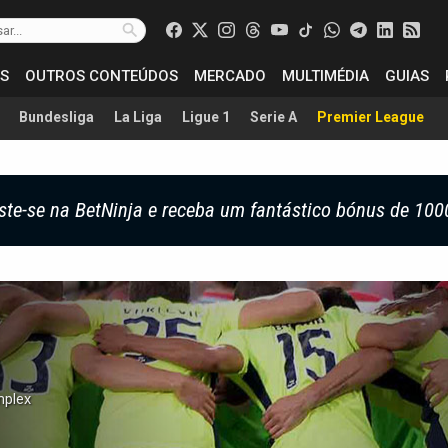
S
OUTROS CONTEÚDOS
MERCADO
MULTIMÉDIA
GUIAS
Bundesliga
La Liga
Ligue 1
Serie A
Premier League
ste-se na BetNinja e receba um fantástico bónus de 100
mplex