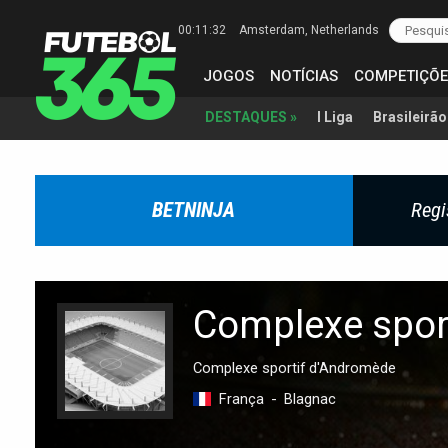
00:11:33
Amsterdam
, Netherlands
JOGOS
NOTÍCIAS
COMPETIÇÕE
I Liga
Brasileirão
DESTAQUES »
BETNINJA
Regi
Complexe spor
Complexe sportif d'Andromède
França
-
Blagnac