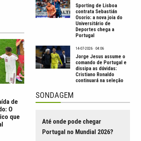
Sporting de Lisboa
contrata Sebastián
Osorio: a nova joia do
Universitário de
Deportes chega a
Portugal
14-07-2026 · 04:06
Jorge Jesus assume o
comando de Portugal e
dissipa as dúvidas:
Cristiano Ronaldo
continuará na seleção
SONDAGEM
aída de
do: O
ico que
Até onde pode chegar
l
Portugal no Mundial 2026?