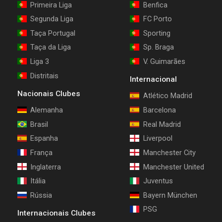
Primeira Liga
Benfica
Segunda Liga
FC Porto
Taça Portugal
Sporting
Taça da Liga
Sp. Braga
Liga 3
V. Guimarães
Distritais
Internacional
Nacionais Clubes
Atlético Madrid
Alemanha
Barcelona
Brasil
Real Madrid
Espanha
Liverpool
França
Manchester City
Inglaterra
Manchester United
Itália
Juventus
Rússia
Bayern München
PSG
Internacionais Clubes