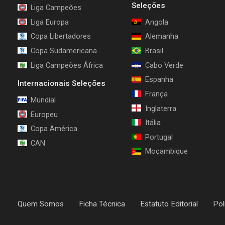
Seleções
Liga Campeões
Liga Europa
Angola
Copa Libertadores
Alemanha
Copa Sudamericana
Brasil
Liga Campeões África
Cabo Verde
Espanha
Internacionais Seleções
França
Mundial
Inglaterra
Europeu
Itália
Copa América
Portugal
CAN
Moçambique
Quem Somos
Ficha Técnica
Estatuto Editorial
Pol