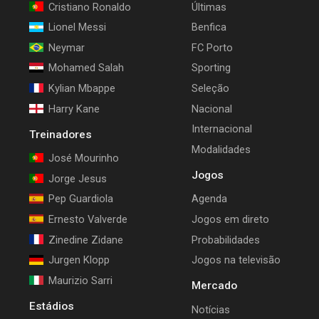
Cristiano Ronaldo
Últimas
Lionel Messi
Benfica
Neymar
FC Porto
Mohamed Salah
Sporting
Kylian Mbappe
Seleção
Harry Kane
Nacional
Internacional
Treinadores
Modalidades
José Mourinho
Jogos
Jorge Jesus
Pep Guardiola
Agenda
Ernesto Valverde
Jogos em direto
Zinedine Zidane
Probabilidades
Jurgen Klopp
Jogos na televisão
Maurizio Sarri
Mercado
Estádios
Notícias