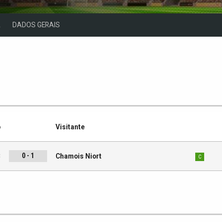
A
DADOS GERAIS
o
Visitante
0 - 1
C
Chamois Niort
C