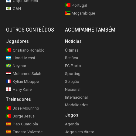
Copa América
Portugal
CAN
Moçambique
OUTROS CONTEÚDOS
ACOMPANHE TAMBÉM
Jogadores
Notícias
Cristiano Ronaldo
Últimas
Lionel Messi
Benfica
Neymar
FC Porto
Mohamed Salah
Sporting
Kylian Mbappe
Seleção
Harry Kane
Nacional
Internacional
Treinadores
Modalidades
José Mourinho
Jogos
Jorge Jesus
Pep Guardiola
Agenda
Ernesto Valverde
Jogos em direto