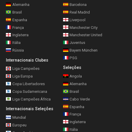
Alemanha
Barcelona
Brasil
Real Madrid
Espanha
Liverpool
França
Manchester City
Inglaterra
Manchester United
Itália
Juventus
Rússia
Bayern München
PSG
Internacionais Clubes
Seleções
Liga Campeões
Liga Europa
Angola
Copa Libertadores
Alemanha
Copa Sudamericana
Brasil
Liga Campeões África
Cabo Verde
Espanha
Internacionais Seleções
França
Mundial
Inglaterra
Europeu
Itália