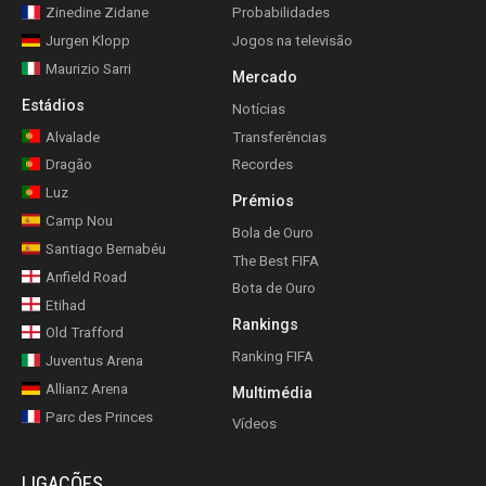
Zinedine Zidane
Probabilidades
Jurgen Klopp
Jogos na televisão
Maurizio Sarri
Mercado
Estádios
Notícias
Alvalade
Transferências
Dragão
Recordes
Luz
Prémios
Camp Nou
Bola de Ouro
Santiago Bernabéu
The Best FIFA
Anfield Road
Bota de Ouro
Etihad
Rankings
Old Trafford
Ranking FIFA
Juventus Arena
Allianz Arena
Multimédia
Parc des Princes
Vídeos
LIGAÇÕES