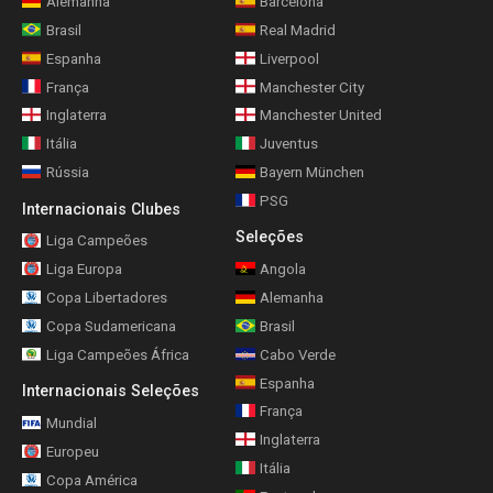
Alemanha
Barcelona
Brasil
Real Madrid
Espanha
Liverpool
França
Manchester City
Inglaterra
Manchester United
Itália
Juventus
Rússia
Bayern München
PSG
Internacionais Clubes
Seleções
Liga Campeões
Liga Europa
Angola
Copa Libertadores
Alemanha
Copa Sudamericana
Brasil
Liga Campeões África
Cabo Verde
Espanha
Internacionais Seleções
França
Mundial
Inglaterra
Europeu
Itália
Copa América