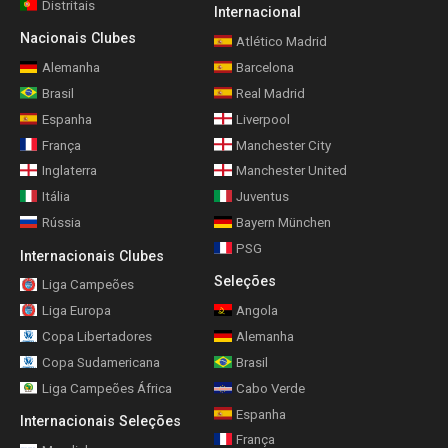
Distritais
Internacional
Nacionais Clubes
Atlético Madrid
Alemanha
Barcelona
Brasil
Real Madrid
Espanha
Liverpool
França
Manchester City
Inglaterra
Manchester United
Itália
Juventus
Rússia
Bayern München
PSG
Internacionais Clubes
Seleções
Liga Campeões
Liga Europa
Angola
Copa Libertadores
Alemanha
Copa Sudamericana
Brasil
Liga Campeões África
Cabo Verde
Espanha
Internacionais Seleções
França