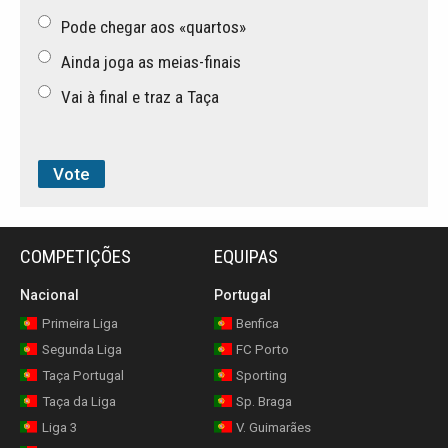
Pode chegar aos «quartos»
Ainda joga as meias-finais
Vai à final e traz a Taça
COMPETIÇÕES
EQUIPAS
Nacional
Portugal
Primeira Liga
Benfica
Segunda Liga
FC Porto
Taça Portugal
Sporting
Taça da Liga
Sp. Braga
Liga 3
V. Guimarães