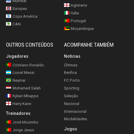
Mundial
Inglaterra
Europeu
Itália
Copa América
Portugal
CAN
Moçambique
OUTROS CONTEÚDOS
ACOMPANHE TAMBÉM
Jogadores
Notícias
Cristiano Ronaldo
Últimas
Lionel Messi
Benfica
Neymar
FC Porto
Mohamed Salah
Sporting
Kylian Mbappe
Seleção
Harry Kane
Nacional
Internacional
Treinadores
Modalidades
José Mourinho
Jogos
Jorge Jesus