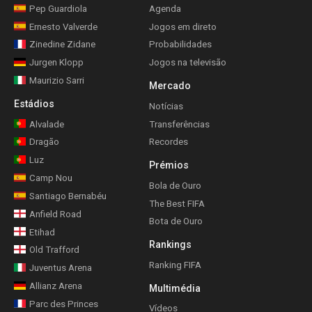
Pep Guardiola
Agenda
Ernesto Valverde
Jogos em direto
Zinedine Zidane
Probabilidades
Jurgen Klopp
Jogos na televisão
Maurizio Sarri
Mercado
Estádios
Notícias
Alvalade
Transferências
Dragão
Recordes
Luz
Prémios
Camp Nou
Bola de Ouro
Santiago Bernabéu
The Best FIFA
Anfield Road
Bota de Ouro
Etihad
Rankings
Old Trafford
Ranking FIFA
Juventus Arena
Allianz Arena
Multimédia
Parc des Princes
Vídeos